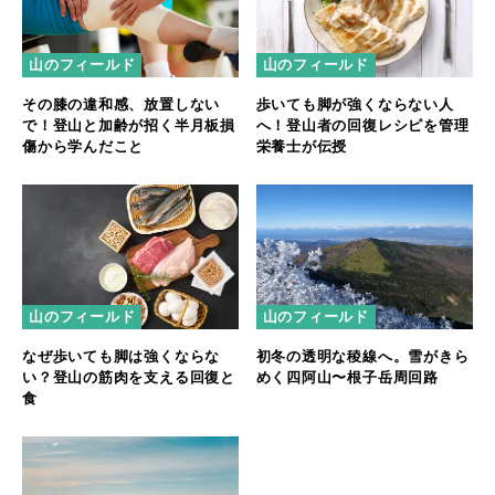
山のフィールド
山のフィールド
その膝の違和感、放置しない
歩いても脚が強くならない人
で！登山と加齢が招く半月板損
へ！登山者の回復レシピを管理
傷から学んだこと
栄養士が伝授
山のフィールド
山のフィールド
なぜ歩いても脚は強くならな
初冬の透明な稜線へ。雪がきら
い？登山の筋肉を支える回復と
めく四阿山〜根子岳周回路
食