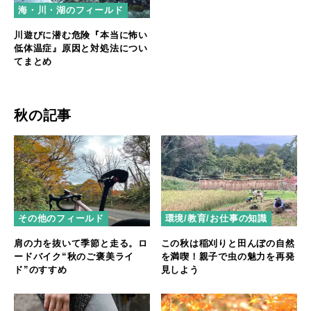
海・川・湖のフィールド
川遊びに潜む危険『本当に怖い
低体温症』原因と対処法につい
てまとめ
秋の記事
その他のフィールド
環境/教育/お仕事の知識
肩の力を抜いて季節と走る。ロ
この秋は稲刈りと田んぼの自然
ードバイク“秋のご褒美ライ
を満喫！親子で虫の魅力を再発
ド”のすすめ
見しよう