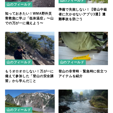
山のフィールド
山のフィールド
準備で失敗しない！【登山中級
知っておきたい！WMA野外災
者に欠かせないアプリ3選】遭
害救急に学ぶ「低体温症」〜山
難事故を防ごう
での万が一に備えよう〜
山のフィールド
山のフィールド
もうオロオロしない！万が一に
登山の非常時・緊急時に役立つ
備えて参加した「登山の安全講
アイテムを紹介
習」から学んだこと
山のフィールド