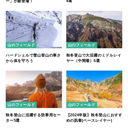
8選
ー」が新登場！
山のフィールド
山のフィールド
ハードシェルで雪山登山の寒さ
秋冬登山で大活躍のミドルレイ
から体を守ろう
ヤー（中間着）6選
山のフィールド
山のフィールド
秋冬登山に活躍する防寒用セー
【2024年版】秋冬登山におすす
ター5選
めの肌着(ベースレイヤー)