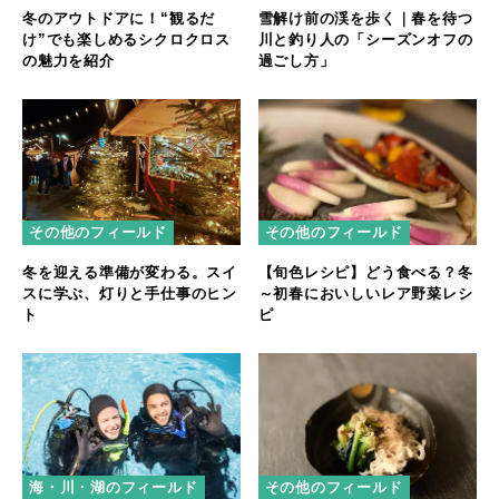
雪解け前の渓を歩く｜春を待つ
冬のアウトドアに！“観るだ
川と釣り人の「シーズンオフの
け”でも楽しめるシクロクロス
過ごし方」
の魅力を紹介
その他のフィールド
その他のフィールド
冬を迎える準備が変わる。スイ
【旬色レシピ】どう食べる？冬
スに学ぶ、灯りと手仕事のヒン
～初春においしいレア野菜レシ
ト
ピ
海・川・湖のフィールド
その他のフィールド