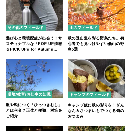
その他のフィールド
山のフィールド
遊び心と環境配慮が出会う！サ
秋の登山道を彩る野鳥たち。初
スティナブルな「POP UP情報
心者でも見つけやすい低山の野
＆PICK UPs for Autumn
鳥5選
Season」
環境/教育/お仕事の知識
キャンプのフィールド
服や靴につく「ひっつきむし」
キャンプ飯に秋の彩りを！ぎん
とは何者？正体と種類、対策を
なん＆さつまいもでつくる旬の
ご紹介
おつまみ