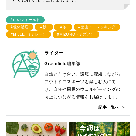
登りに行くようにしましょう。
#山のフィールド
#低体温症
#秋
#冬
#登山・トレッキング
#MILLET（ミレー）
#MIZUNO（ミズノ）
ライター
Greenfield編集部
自然と向き合い、環境に配慮しながら
アウトドアスポーツを楽しむ人に向
け、自分や周囲のウェルビーイングの
向上につながる情報をお届けします。
記事一覧へ