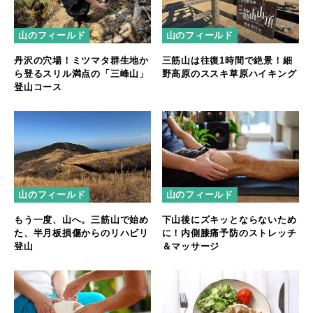
山のフィールド
山のフィールド
丹沢の穴場！ミツマタ群生地か
三筋山は往復1時間で絶景！細
ら登るスリル満点の「三峰山」
野高原のススキ草原ハイキング
登山コース
山のフィールド
山のフィールド
もう一度、山へ。三筋山で始め
下山後にズキッとならないため
た、半月板損傷からのリハビリ
に！内側膝痛予防のストレッチ
登山
＆マッサージ