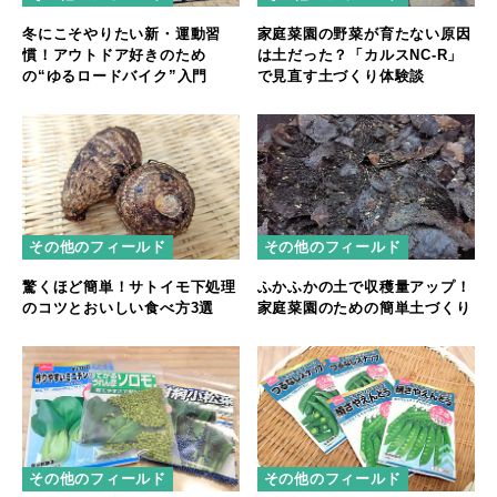
冬にこそやりたい新・運動習
家庭菜園の野菜が育たない原因
慣！アウトドア好きのため
は土だった？「カルスNC-R」
の“ゆるロードバイク”入門
で見直す土づくり体験談
その他のフィールド
その他のフィールド
驚くほど簡単！サトイモ下処理
ふかふかの土で収穫量アップ！
のコツとおいしい食べ方3選
家庭菜園のための簡単土づくり
その他のフィールド
その他のフィールド