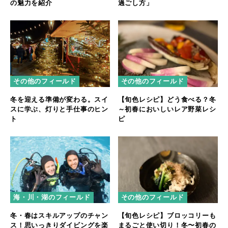
過ごし方」
の魅力を紹介
その他のフィールド
その他のフィールド
冬を迎える準備が変わる。スイ
【旬色レシピ】どう食べる？冬
スに学ぶ、灯りと手仕事のヒン
～初春においしいレア野菜レシ
ト
ピ
海・川・湖のフィールド
その他のフィールド
冬・春はスキルアップのチャン
【旬色レシピ】ブロッコリーも
ス！思いっきりダイビングを楽
まるごと使い切り！冬〜初春の