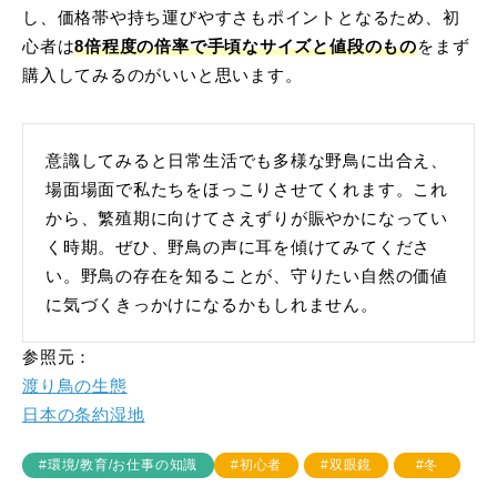
し、価格帯や持ち運びやすさもポイントとなるため、初
心者は
8倍程度の倍率で手頃なサイズと値段のもの
をまず
購入してみるのがいいと思います。
意識してみると日常生活でも多様な野鳥に出合え、
場面場面で私たちをほっこりさせてくれます。これ
から、繁殖期に向けてさえずりが賑やかになってい
く時期。ぜひ、野鳥の声に耳を傾けてみてくださ
い。野鳥の存在を知ることが、守りたい自然の価値
に気づくきっかけになるかもしれません。
参照元：
渡り鳥の生態
日本の条約湿地
#環境/教育/お仕事の知識
#初心者
#双眼鏡
#冬