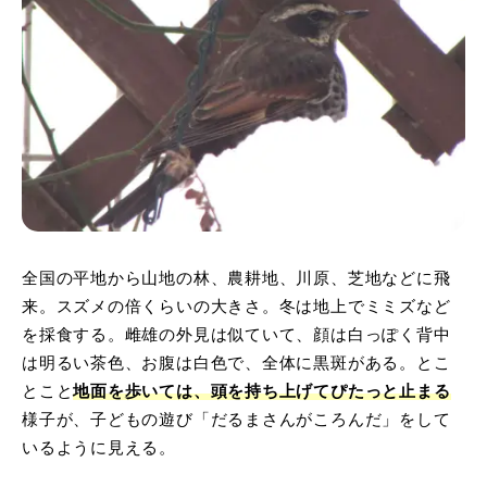
全国の平地から山地の林、農耕地、川原、芝地などに飛
来。スズメの倍くらいの大きさ。冬は地上でミミズなど
を採食する。雌雄の外見は似ていて、顔は白っぽく背中
は明るい茶色、お腹は白色で、全体に黒斑がある。とこ
とこと
地面を歩いては、頭を持ち上げてぴたっと止まる
様子が、子どもの遊び「だるまさんがころんだ」をして
いるように見える。