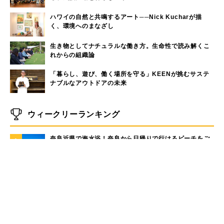
ハワイの自然と共鳴するアート──Nick Kucharが描
く、環境へのまなざし
生き物としてナチュラルな働き方。生命性で読み解くこ
れからの組織論
「暮らし、遊び、働く場所を守る」KEENが挑むサステ
ナブルなアウトドアの未来
ウィークリーランキング
奈良近県で海水浴！奈良から日帰りで行けるビーチをご
1
紹介
大洗サンビーチに海の家はある？大洗サンビーチの海の
2
家情報！
現役サーファーがおすすめしたい「40代メンズ」が選ぶ
3
サーフTシャツ
モペットとは？電動アシスト自転車との違い、おすすめ