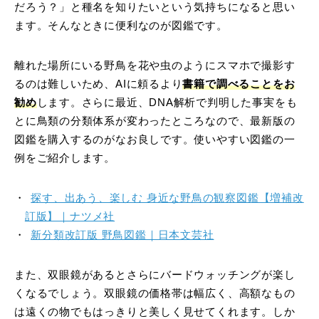
だろう？」と種名を知りたいという気持ちになると思い
ます。そんなときに便利なのが図鑑です。
離れた場所にいる野鳥を花や虫のようにスマホで撮影す
るのは難しいため、AIに頼るより
書籍で調べることをお
勧め
します。さらに最近、DNA解析で判明した事実をも
とに鳥類の分類体系が変わったところなので、最新版の
図鑑を購入するのがなお良しです。使いやすい図鑑の一
例をご紹介します。
探す、出あう、楽しむ 身近な野鳥の観察図鑑【増補改
訂版】｜ナツメ社
新分類改訂版 野鳥図鑑｜日本文芸社
また、双眼鏡があるとさらにバードウォッチングが楽し
くなるでしょう。双眼鏡の価格帯は幅広く、高額なもの
は遠くの物でもはっきりと美しく見せてくれます。しか