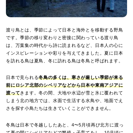
渡り鳥とは、季節によって日本と海外とを移動する野鳥
です。季節の移り変わりと密接に関わっている渡り鳥
は、万葉集の時代から詩に読まれるなど、日本人の心に
インスピレーションや彩りを与えてきました。夏に日本
を訪れる鳥は夏鳥、冬に訪れる鳥は冬鳥と呼ばれます。
日本で見られる
冬鳥の多くは、寒さが厳しい季節が来る
前にロシア北部の
シベリアなどから日本や東南アジアに
渡って
きます。冬の間、大地や水辺が雪と氷に覆われて
しまう北の地方では、水面で生活する水鳥や、地面でえ
さを探す小鳥たちは生きていくことができません。
冬鳥は日本で冬越ししたあと、4〜5月頃再び北方に渡っ
て夏の間にシベリアなどで繁殖・子育てをし、10月頃に