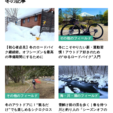
冬の記事
その他のフィールド
【初心者必見】冬のロードバイ
冬にこそやりたい新・運動習
ク継続術。オフシーズンを最高
慣！アウトドア好きのため
の準備期間にするために
の“ゆるロードバイク”入門
海・川・湖のフィールド
その他のフィールド
雪解け前の渓を歩く｜春を待つ
冬のアウトドアに！“観るだ
川と釣り人の「シーズンオフの
け”でも楽しめるシクロクロス