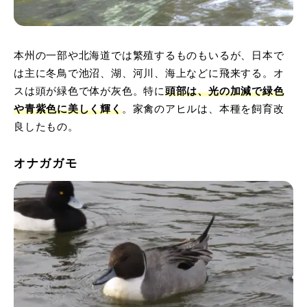
本州の一部や北海道では繁殖するものもいるが、日本で
は主に冬鳥で池沼、湖、河川、海上などに飛来する。オ
スは頭が緑色で体が灰色。特に
頭部は、光の加減で緑色
や青紫色に美しく輝く
。家禽のアヒルは、本種を飼育改
良したもの。
オナガガモ