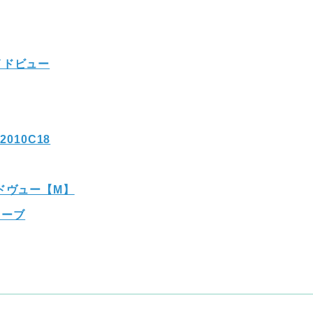
イドビュー
010C18
ドヴュー【M】
トーブ