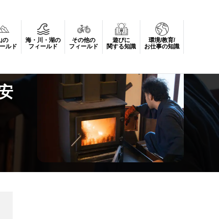
山の
海・川・湖の
その他の
遊びに
環境/教育/
ールド
フィールド
フィールド
関する知識
お仕事の知識
安