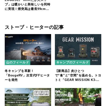
ブ」は暖かいと美味しいを同時
に実現！煙突高は最長99cm！
直火調理も可能なコンパクト薪
ストーブ
ストーブ・ヒーターの記事
キャンプのフィールド
山のフィールド
【新商品】炎ひとつ
冬キャンプを革新！
で“食”と“空間”を温める。トヨ
「BougeRV」次世代FFヒータ
トミ「GEAR MISSION K3-
ーを発売
GM1」登場