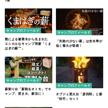
5選
キャンプのフィールド
キャンプのフィールド
熊による被害木から生まれた
「失敗の少ない薪」は含水率が
エシカルなキャンプ用薪「くま
低く着火が容易！
はぎの薪™️」
キャンプのフィールド
キャンプのフィールド
薪割り台「薪割るオトモ」でキ
ャンプ、焚き火、薪活に！
オブジェ焚火台「彦四郎」と薪
「枯竹」セット