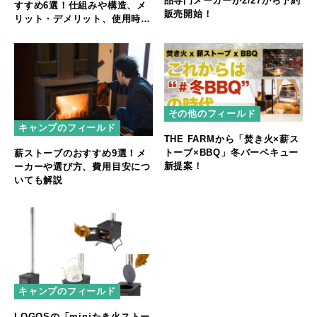
品専門メーカーが2/27から予約
すすめ6選！仕組みや構造、メ
販売開始！
リット・デメリット、使用時の
注意点も解説
その他のフィールド
キャンプのフィールド
THE FARMから「焚き火×薪ス
トーブ×BBQ」冬バーベキュー
薪ストーブのおすすめ9選！メ
新提案！
ーカーや選び方、費用目安につ
いても解説
キャンプのフィールド
LOGOSの「miniたき火ストー