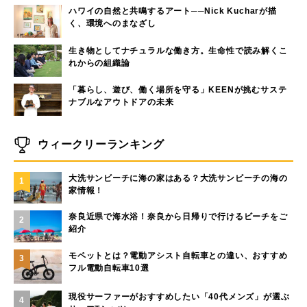
ハワイの自然と共鳴するアート──Nick Kucharが描
く、環境へのまなざし
生き物としてナチュラルな働き方。生命性で読み解くこ
れからの組織論
「暮らし、遊び、働く場所を守る」KEENが挑むサステ
ナブルなアウトドアの未来
ウィークリーランキング
大洗サンビーチに海の家はある？大洗サンビーチの海の
1
家情報！
奈良近県で海水浴！奈良から日帰りで行けるビーチをご
2
紹介
モペットとは？電動アシスト自転車との違い、おすすめ
3
フル電動自転車10選
現役サーファーがおすすめしたい「40代メンズ」が選ぶ
4