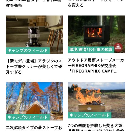
を変える
種を発売
環境/教育/お仕事の知識
キャンプのフィールド
アウトドア用薪ストーブメーカ
【新モデル登場】アラジンのス
ーFIREGRAPHIXが交流会
トーブ兼クッカーが美しくて優
『FIREGRAPHIX CAMP
秀すぎる
MEETING』を開催
キャンプのフィールド
キャンプのフィールド
7つの機能を搭載した焚き火製
二次燃焼タイプの薪ストーブお