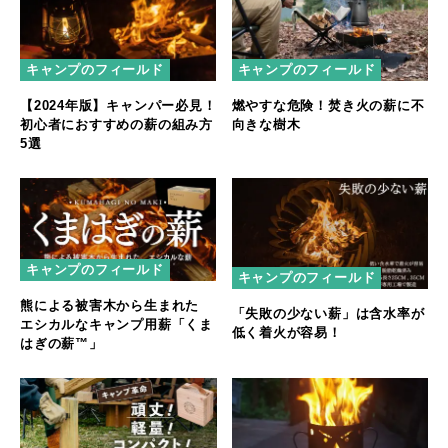
キャンプのフィールド
キャンプのフィールド
【2024年版】キャンパー必見！
燃やすな危険！焚き火の薪に不
初心者におすすめの薪の組み方
向きな樹木
5選
キャンプのフィールド
キャンプのフィールド
熊による被害木から生まれた
「失敗の少ない薪」は含水率が
エシカルなキャンプ用薪「くま
低く着火が容易！
はぎの薪™️」