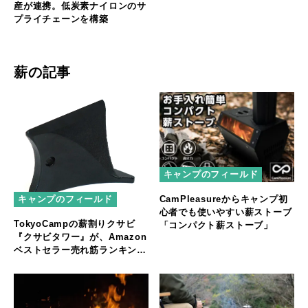
産が連携。低炭素ナイロンのサ
プライチェーンを構築
薪の記事
キャンプのフィールド
CamPleasureからキャンプ初
キャンプのフィールド
心者でも使いやすい薪ストーブ
TokyoCampの薪割りクサビ
「コンパクト薪ストーブ」
『クサビタワー』が、Amazon
ベストセラー売れ筋ランキング
1位獲得