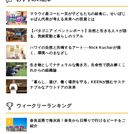
マラウイ産コーヒー豆が子どもたちの給食に。せいぼじ
ゃぱん代表が考える未来への投資とは
【パタゴニア イベントレポート】自然と生きる人々が語
る、気候変動と暮らしのリアル
ハワイの自然と共鳴するアート──Nick Kucharが描
く、環境へのまなざし
生き物としてナチュラルな働き方。生命性で読み解くこ
れからの組織論
「暮らし、遊び、働く場所を守る」KEENが挑むサステ
ナブルなアウトドアの未来
ウィークリーランキング
奈良近県で海水浴！奈良から日帰りで行けるビーチをご
1
紹介