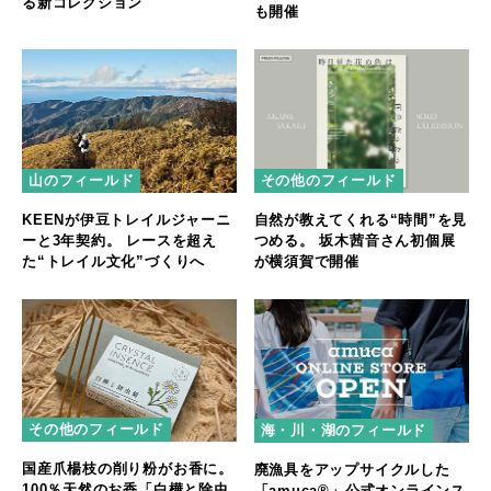
る新コレクション
も開催
山のフィールド
その他のフィールド
KEENが伊豆トレイルジャーニ
自然が教えてくれる“時間”を見
ーと3年契約。 レースを超え
つめる。 坂木茜音さん初個展
た“トレイル文化”づくりへ
が横須賀で開催
その他のフィールド
海・川・湖のフィールド
国産爪楊枝の削り粉がお香に。
廃漁具をアップサイクルした
100％天然のお香「白樺と除虫
「amuca®」公式オンラインス