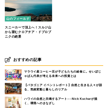
山のフィールド
スニーカーで頂上へ！スルジ山
から望むクロアチア・ドブロブ
ニクの絶景
おすすめの記事
マラウイ産コーヒー豆が子どもたちの給食に。せいぼじ
ゃぱん代表が考える未来への投資とは
【パタゴニア イベントレポート】自然と生きる人々が語
る、気候変動と暮らしのリアル
ハワイの自然と共鳴するアート──Nick Kucharが描
く、環境へのまなざし