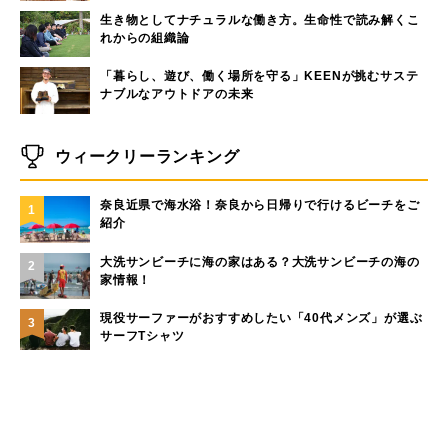
生き物としてナチュラルな働き方。生命性で読み解くこ
れからの組織論
「暮らし、遊び、働く場所を守る」KEENが挑むサステ
ナブルなアウトドアの未来
ウィークリーランキング
奈良近県で海水浴！奈良から日帰りで行けるビーチをご
1
紹介
大洗サンビーチに海の家はある？大洗サンビーチの海の
2
家情報！
現役サーファーがおすすめしたい「40代メンズ」が選ぶ
3
サーフTシャツ
モペットとは？電動アシスト自転車との違い、おすすめ
4
フル電動自転車10選
手稲山の3つの登山コース（初心者〜上級者）と魅力を紹
5