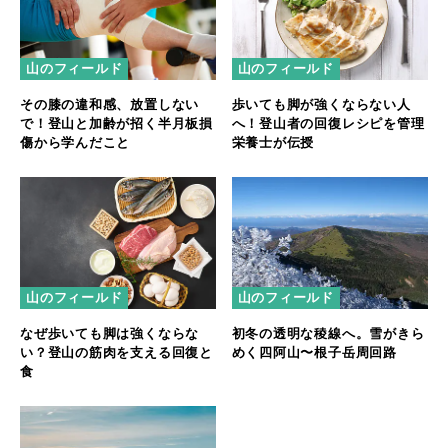
山のフィールド
山のフィールド
その膝の違和感、放置しない
歩いても脚が強くならない人
で！登山と加齢が招く半月板損
へ！登山者の回復レシピを管理
傷から学んだこと
栄養士が伝授
山のフィールド
山のフィールド
なぜ歩いても脚は強くならな
初冬の透明な稜線へ。雪がきら
い？登山の筋肉を支える回復と
めく四阿山〜根子岳周回路
食