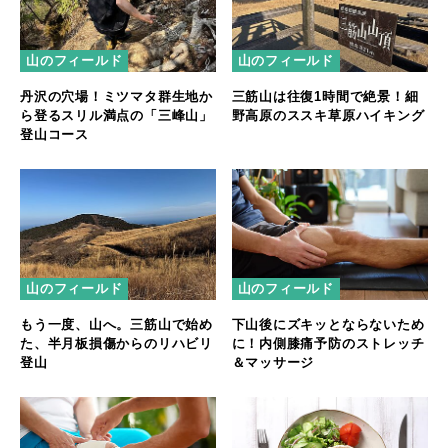
山のフィールド
山のフィールド
丹沢の穴場！ミツマタ群生地か
三筋山は往復1時間で絶景！細
ら登るスリル満点の「三峰山」
野高原のススキ草原ハイキング
登山コース
山のフィールド
山のフィールド
もう一度、山へ。三筋山で始め
下山後にズキッとならないため
た、半月板損傷からのリハビリ
に！内側膝痛予防のストレッチ
登山
＆マッサージ