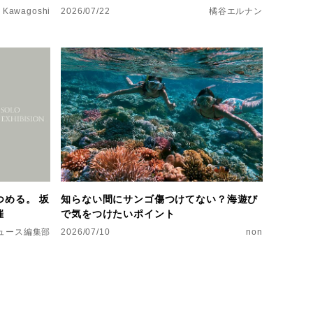
 Kawagoshi
2026/07/22
橘谷エルナン
つめる。 坂
知らない間にサンゴ傷つけてない？海遊び
催
で気をつけたいポイント
dニュース編集部
2026/07/10
non