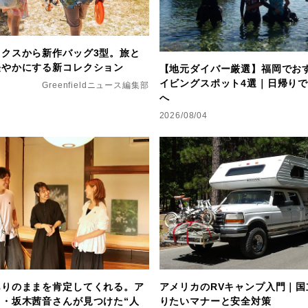
ックスから新作バッグ3型。旅と
軽やかにする新コレクション
【地元ダイバー厳選】福岡でお
イビングスポット4選｜日帰り
Greenfieldニュース編集部
へ
2026/08/04
ありのままを肯定してくれる。ア
アメリカのRVキャンプ入門｜国
ト・坂木茜音さんが見つけた“人
りたいマナーと安全対策