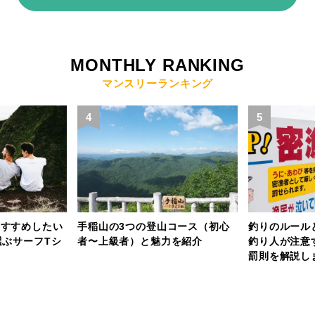
MONTHLY RANKING
マンスリーランキング
4
5
おすすめしたい
手稲山の3つの登山コース（初心
釣りのルール
選ぶサーフTシ
者〜上級者）と魅力を紹介
釣り人が注意
罰則を解説し