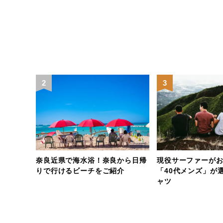
2
3
はある？
奈良近県で海水浴！奈良から日帰
現役サーファーが
情報！
りで行けるビーチをご紹介
「40代メンズ」が
ャツ