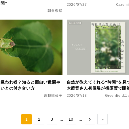
間”
2026/07/27
Kazumi
朝倉奈緒
は嫌われ者？知ると面白い種類や
自然が教えてくれる“時間”を見
おいとの付き合い方
木茜音さん初個展が横須賀で開
曽我部倫子
2026/07/13
Greenfiel
1
2
3
...
10
...
»