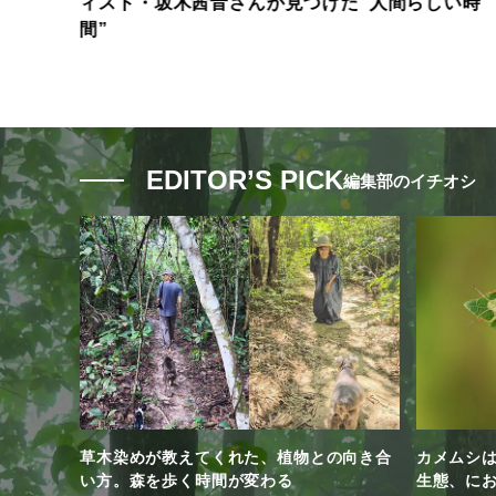
ィスト・坂木茜音さんが見つけた“人間らしい時
ち
間”
EDITOR’S PICK
編集部のイチオシ
草木染めが教えてくれた、植物との向き合
カメムシ
い方。森を歩く時間が変わる
生態、に