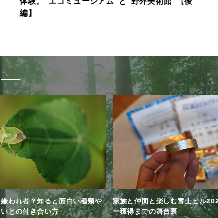
体験。“エコミュージアム”と“野外美術館”【後
編】
は嫌われ者？知ると面白い種類や
家族と仲間と楽しむ富士ヒル20
おいとの付き合い方
ー獲得までの舞台裏