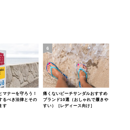
6
7
とマナーを守ろう！
痛くないビーチサンダルおすすめ
【小樽
するべき法律とその
ブランド10選（おしゃれで履きや
め釣り
ます
すい）［レディース向け］
覧！