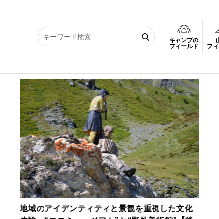
キャンプの
の世界
▶︎ 今週はハイキングに行こう！
▶︎ 覚悟して読むべき地球
フィールド
フィ
地域のアイデンティティと景観を重視した文化