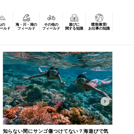
山の
海・川・湖の
その他の
遊びに
環境/教育/
のリアル
▶︎ あなたの知らないヴィーガンの世界
▶︎ 今週はハイ
ールド
フィールド
フィールド
関する知識
お仕事の知識
知らない間にサンゴ傷つけてない？海遊びで気