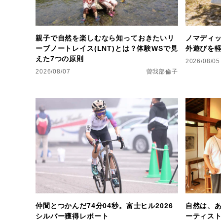
親子で自然を楽しむなら知っておきたいリ
ノマディ
ーブノートレイス(LNT)とは？体験WSで見
外遊びを
えた7つの原則
2026/08/05
2026/08/07
曽我部倫子
仲間とつかんだ74分04秒。富士ヒル2026
自然は、
シルバー獲得レポート
ーティス