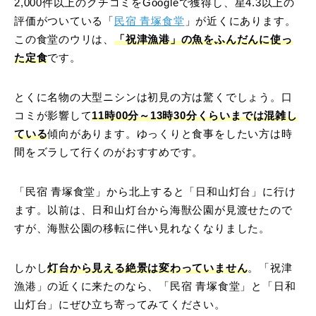
2,000件以上のクチコミをGoogleで獲得し、星4.3以上の
評価がついている「
民宿 青塚食堂
」が近くにあります。
この食堂のウリは、
「祝津漁港」の魚をふんだんに使っ
た定食
です。
とくに名物の大型ニシンは初見の方は驚くでしょう。口
コミが影響して
11時00分～13時30分くらいまでは混雑し
ている
傾向があります。ゆっくりと食事をしたい方は時
間をズラして行くのがおすすめです。
「民宿 青塚食堂」から北上すると「日和山灯台」に行け
ます。以前は、日和山灯台から海獣公園が見渡せたので
すが、海獣公園の移転に伴い見れなくなりました。
しかし
灯台から見える絶景は変わっていません
。「祝津
漁港」の近くに来たのなら、「民宿 青塚食堂」と「日和
山灯台」にぜひ立ち寄ってみてください。