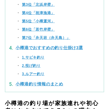
第3位「北浜岸壁」
第4位「祝津漁港」
第5位「小樽運河」
第6位「若竹岸壁」
第7位「弁天岩（弁天島）」
小樽港でおすすめの釣り仕掛け3選
1.サビキ釣り
2.投げ釣り
3.ルアー釣り
小樽港釣り情報のまとめ
小樽港の釣り場が家族連れや初心