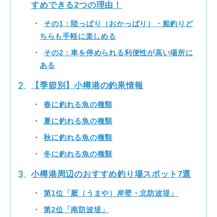
すめできる2つの理由！
その1：陸っぱり（おかっぱり）・船釣りど
ちらも手軽に楽しめる
その2：車を停められる利便性が高い場所に
ある
【季節別】小樽港の釣果情報
春に釣れる魚の種類
夏に釣れる魚の種類
秋に釣れる魚の種類
冬に釣れる魚の種類
小樽港周辺のおすすめ釣り場スポット7選
第1位「厩（うまや）岸壁・北防波堤」
第2位「南防波堤」