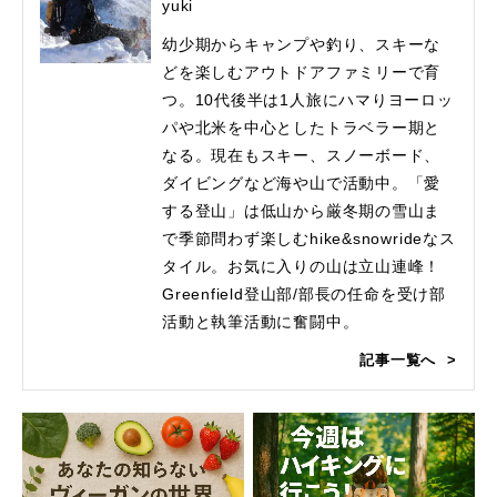
yuki
幼少期からキャンプや釣り、スキーな
どを楽しむアウトドアファミリーで育
つ。10代後半は1人旅にハマりヨーロッ
パや北米を中心としたトラベラー期と
なる。現在もスキー、スノーボード、
ダイビングなど海や山で活動中。「愛
する登山」は低山から厳冬期の雪山ま
で季節問わず楽しむhike&snowrideなス
タイル。お気に入りの山は立山連峰！
Greenfield登山部/部長の任命を受け部
活動と執筆活動に奮闘中。
記事一覧へ