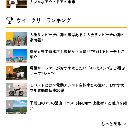
ナブルなアウトドアの未来
ウィークリーランキング
大洗サンビーチに海の家はある？大洗サンビーチの海の
1
家情報！
奈良近県で海水浴！奈良から日帰りで行けるビーチをご
2
紹介
現役サーファーがおすすめしたい「40代メンズ」が選ぶ
3
サーフTシャツ
モペットとは？電動アシスト自転車との違い、おすすめ
4
フル電動自転車10選
手稲山の3つの登山コース（初心者〜上級者）と魅力を紹
5
介
もっと見る