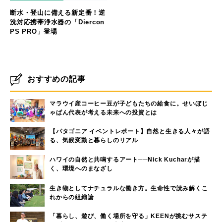
断水・登山に備える新定番！逆
洗対応携帯浄水器の「Diercon
PS PRO」登場
おすすめの記事
マラウイ産コーヒー豆が子どもたちの給食に。せいぼじ
ゃぱん代表が考える未来への投資とは
【パタゴニア イベントレポート】自然と生きる人々が語
る、気候変動と暮らしのリアル
ハワイの自然と共鳴するアート──Nick Kucharが描
く、環境へのまなざし
生き物としてナチュラルな働き方。生命性で読み解くこ
れからの組織論
「暮らし、遊び、働く場所を守る」KEENが挑むサステ