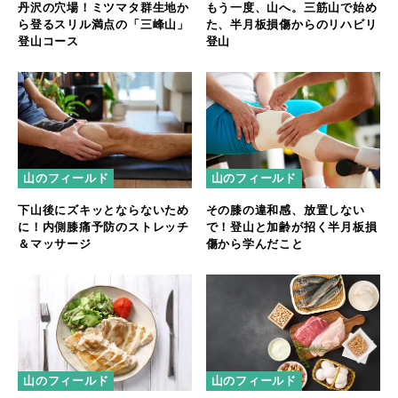
丹沢の穴場！ミツマタ群生地か
もう一度、山へ。三筋山で始め
ら登るスリル満点の「三峰山」
た、半月板損傷からのリハビリ
登山コース
登山
山のフィールド
山のフィールド
下山後にズキッとならないため
その膝の違和感、放置しない
に！内側膝痛予防のストレッチ
で！登山と加齢が招く半月板損
＆マッサージ
傷から学んだこと
山のフィールド
山のフィールド