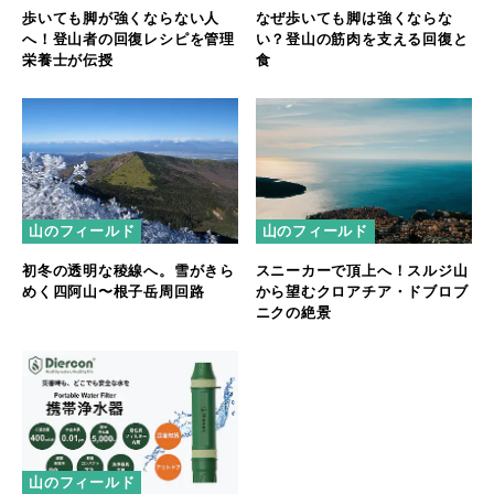
歩いても脚が強くならない人
なぜ歩いても脚は強くならな
へ！登山者の回復レシピを管理
い？登山の筋肉を支える回復と
栄養士が伝授
食
山のフィールド
山のフィールド
初冬の透明な稜線へ。雪がきら
スニーカーで頂上へ！スルジ山
めく四阿山〜根子岳周回路
から望むクロアチア・ドブロブ
ニクの絶景
山のフィールド