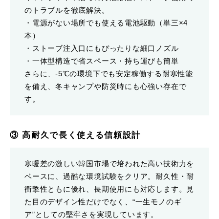
のトラブルを徹底解決。
・電源がない場所でも使える電池駆動（単三×4
本）
・ストーブ注入口にもぴったりな細口ノズル
・一体型構造で省スペース・持ち運びも簡単
さらに、-5℃の環境下でも安定稼働する耐寒性能
を備え、冬キャンプや防災時にも心強い存在で
す。
③ 高耐久で長く使える信頼設計
寒暖差の激しい韓国市場で培われた高い技術力を
ベースに、過酷な環境試験をクリア。耐久性・耐
衝撃性ともに優れ、長期使用にも対応します。見
た目のデザイン性だけでなく、“一生モノのギ
ア”としての堅牢さを実現しています。