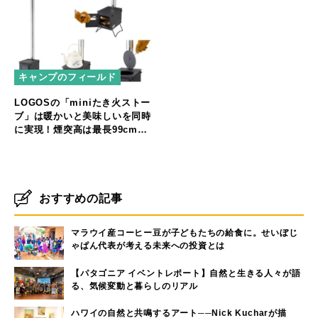
キャンプのフィールド
LOGOSの「miniたき火ストー
ブ」は暖かいと美味しいを同時
に実現！煙突高は最長99cm！
直火調理も可能なコンパクト薪
ストーブ
おすすめの記事
マラウイ産コーヒー豆が子どもたちの給食に。せいぼじ
ゃぱん代表が考える未来への投資とは
【パタゴニア イベントレポート】自然と生きる人々が語
る、気候変動と暮らしのリアル
ハワイの自然と共鳴するアート──Nick Kucharが描