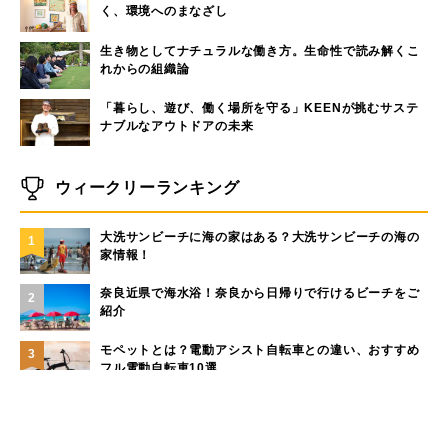
く、環境へのまなざし
生き物としてナチュラルな働き方。生命性で読み解くこ
れからの組織論
「暮らし、遊び、働く場所を守る」KEENが挑むサステ
ナブルなアウトドアの未来
ウィークリーランキング
大洗サンビーチに海の家はある？大洗サンビーチの海の
1
家情報！
奈良近県で海水浴！奈良から日帰りで行けるビーチをご
2
紹介
モペットとは？電動アシスト自転車との違い、おすすめ
3
フル電動自転車10選
現役サーファーがおすすめしたい「40代メンズ」が選ぶ
4
サーフTシャツ