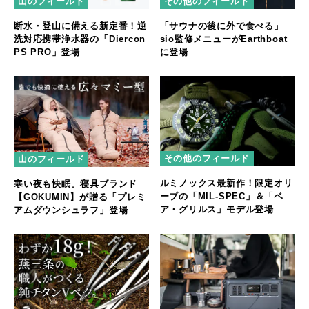
山のフィールド
その他のフィールド
断水・登山に備える新定番！逆
「サウナの後に外で食べる」
洗対応携帯浄水器の「Diercon
sio監修メニューがEarthboat
PS PRO」登場
に登場
その他のフィールド
山のフィールド
ルミノックス最新作！限定オリ
寒い夜も快眠。寝具ブランド
ーブの「MIL-SPEC」＆「ベ
【GOKUMIN】が贈る「プレミ
ア・グリルス」モデル登場
アムダウンシュラフ」登場