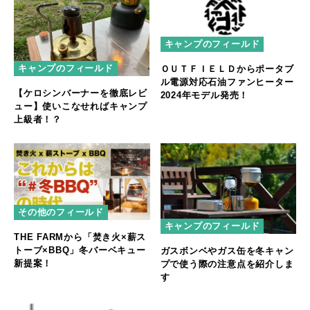
キャンプのフィールド
キャンプのフィールド
ＯＵＴＦＩＥＬＤからポータブ
ル電源対応石油ファンヒーター
【ケロシンバーナーを徹底レビ
2024年モデル発売！
ュー】使いこなせればキャンプ
上級者！？
その他のフィールド
キャンプのフィールド
THE FARMから「焚き火×薪ス
トーブ×BBQ」冬バーベキュー
ガスボンベやガス缶を冬キャン
新提案！
プで使う際の注意点を紹介しま
す