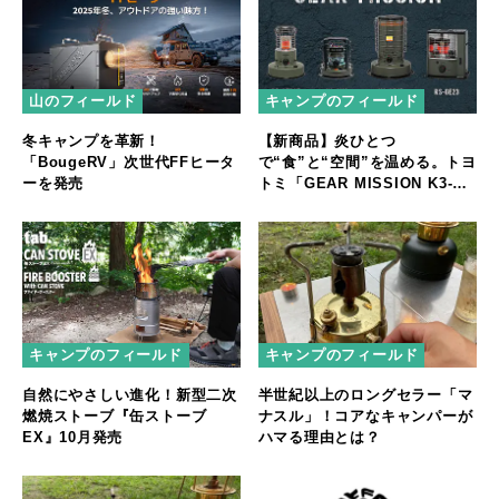
キャンプのフィールド
山のフィールド
【新商品】炎ひとつ
冬キャンプを革新！
で“食”と“空間”を温める。トヨ
「BougeRV」次世代FFヒータ
トミ「GEAR MISSION K3-
ーを発売
GM1」登場
キャンプのフィールド
キャンプのフィールド
自然にやさしい進化！新型二次
半世紀以上のロングセラー「マ
燃焼ストーブ『缶ストーブ
ナスル」！コアなキャンパーが
EX』10月発売
ハマる理由とは？