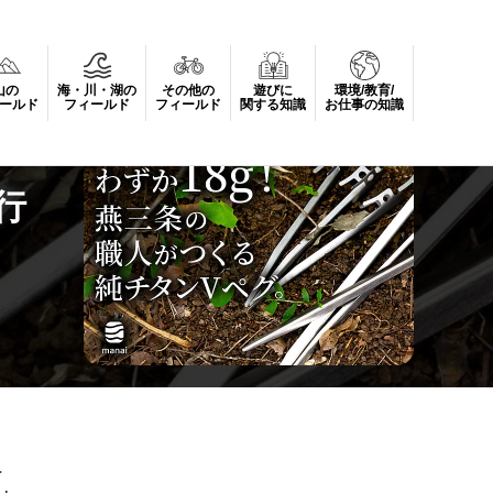
山の
海・川・湖の
その他の
遊びに
環境/教育/
ールド
フィールド
フィールド
関する知識
お仕事の知識
行
ペ