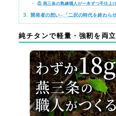
⑤ 燕三条の熟練職人が一本ずつ手仕上
開発者の想い─「二択の時代を終わら
純チタンで軽量・強靭を両立