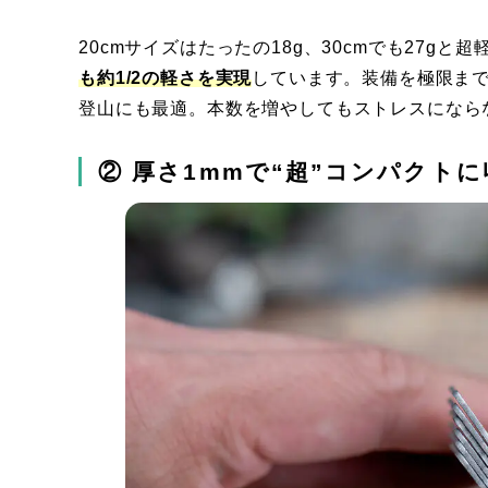
20cmサイズはたったの18g、30cmでも27gと超
も約1/2の軽さを実現
しています。装備を極限まで
登山にも最適。本数を増やしてもストレスになら
② 厚さ1mmで“超”コンパクト