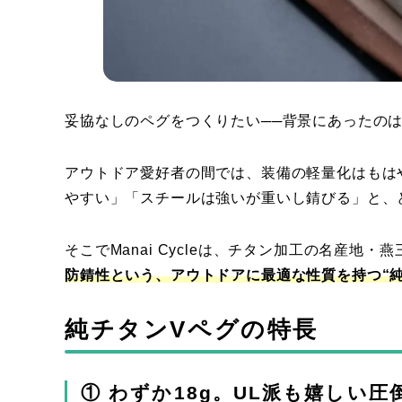
妥協なしのペグをつくりたい──背景にあったの
アウトドア愛好者の間では、装備の軽量化はもは
やすい」「スチールは強いが重いし錆びる」と、
そこでManai Cycleは、チタン加工の名産地
防錆性という、アウトドアに最適な性質を持つ“純
純チタンVペグの特長
① わずか18g。UL派も嬉しい圧