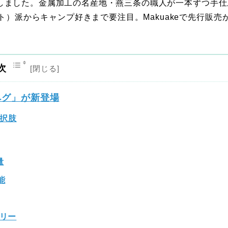
ら登場しました。金属加工の名産地・燕三条の職人が一本ずつ手仕
ト）派からキャンプ好きまで要注目。Makuakeで先行販売
次
ペグ」が新登場
択肢
量
能
フリー