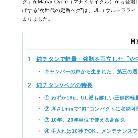
グ」がManai Cycle（マナイサイクル）か
げする“次世代の定番ペグ”は、UL（ウルトラライ
まりました。
目
純チタンで軽量・強靭を両立した「V
キャンパーの声から生まれた、第三の選
純チタンVペグの特長
① わずか18g。UL派も嬉しい圧倒的軽
② 厚さ1mmで“超”コンパクトに収納可
③ 10年、20年単位で使える高耐久
④ 手入れは10秒でOK。メンテナンス