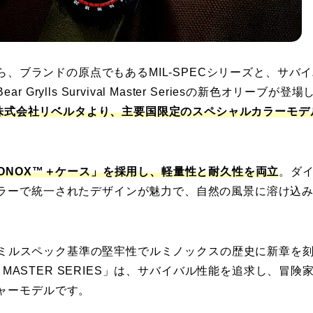
ら、ブランドの原点でもあるMIL-SPECシリーズと、サバ
lls Survival Master Seriesの新色オリーブが登場
株式会社リベルタより、主要国限定のスペシャルカラーモデ
ONOX™＋ケース」を採用し、軽量性と耐久性を両立
。ダ
ラーで統一されたデザインが魅力で、自然の風景に溶け込
。
IES」は、ミルスペック基準の堅牢性でルミノックスの歴史に新章を
740 MASTER SERIES」は、サバイバル性能を追求し、冒険
ャーモデルです。