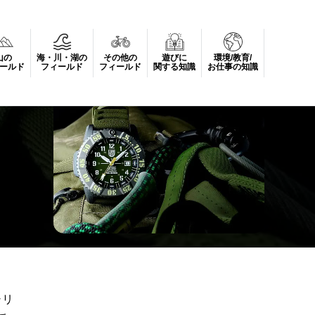
山の
海・川・湖の
その他の
遊びに
環境/教育/
ールド
フィールド
フィールド
関する知識
お仕事の知識
＆
シリ