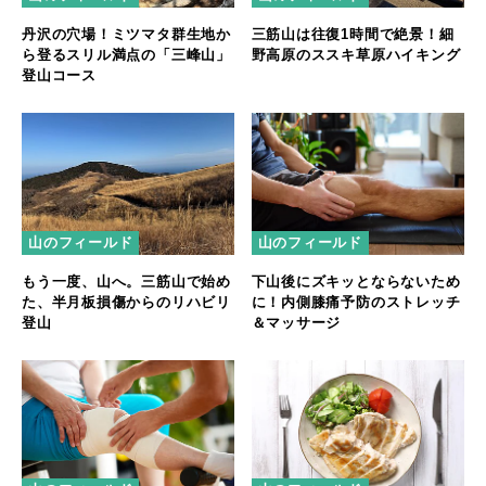
丹沢の穴場！ミツマタ群生地か
三筋山は往復1時間で絶景！細
ら登るスリル満点の「三峰山」
野高原のススキ草原ハイキング
登山コース
山のフィールド
山のフィールド
もう一度、山へ。三筋山で始め
下山後にズキッとならないため
た、半月板損傷からのリハビリ
に！内側膝痛予防のストレッチ
登山
＆マッサージ