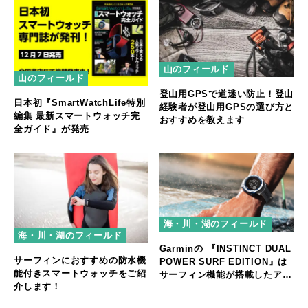
山のフィールド
山のフィールド
登山用GPSで道迷い防止！登山
日本初『SmartWatchLife特別
経験者が登山用GPSの選び方と
編集 最新スマートウォッチ完
おすすめを教えます
全ガイド』が発売
海・川・湖のフィールド
海・川・湖のフィールド
Garminの 『INSTINCT DUAL
サーフィンにおすすめの防水機
POWER SURF EDITION』は
能付きスマートウォッチをご紹
サーフィン機能が搭載したアウ
介します！
トドアGPSウォッチ