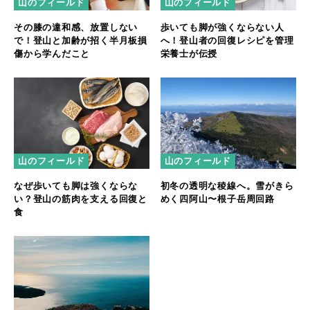
山のフィールド
山のフィールド
その膝の違和感、放置しない
歩いても脚が強くならない人
で！登山と加齢が招く半月板損
へ！登山者の回復レシピを管理
傷から学んだこと
栄養士が伝授
山のフィールド
山のフィールド
なぜ歩いても脚は強くならな
初冬の透明な稜線へ。雪がきら
い？登山の筋肉を支える回復と
めく四阿山〜根子岳周回路
食