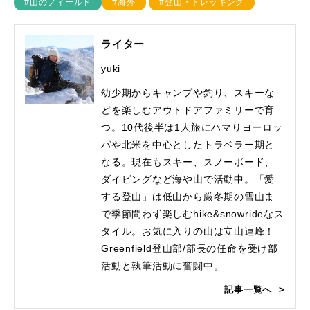
#山のフィールド
#海外
#登山・トレッキング
ライター
yuki
幼少期からキャンプや釣り、スキーな
どを楽しむアウトドアファミリーで育
つ。10代後半は1人旅にハマりヨーロッ
パや北米を中心としたトラベラー期と
なる。現在もスキー、スノーボード、
ダイビングなど海や山で活動中。「愛
する登山」は低山から厳冬期の雪山ま
で季節問わず楽しむhike&snowrideなス
タイル。お気に入りの山は立山連峰！
Greenfield登山部/部長の任命を受け部
活動と執筆活動に奮闘中。
記事一覧へ