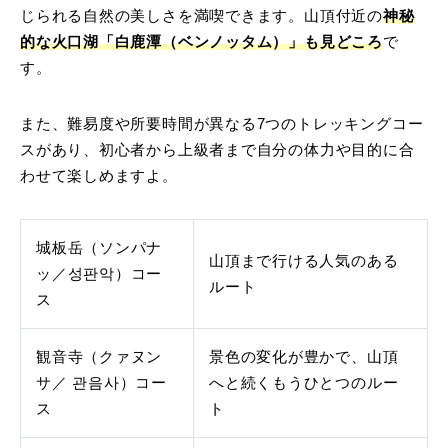
じられる自然の美しさを満喫できます。山頂付近の
神秘
的な火口湖「白鹿潭（ベンノッタム）」も見どころ
で
す。
また、難易度や所要時間が異なる7つのトレッキングコー
スがあり、初心者から上級者まで自分の体力や目的に合
わせて楽しめますよ。
城板岳（ソンパナ
山頂まで行ける人気のある
ッ／성판악）コー
ルート
ス
観音寺（クァヌン
景色の変化が豊かで、山頂
サ／ 관음사）コー
へと続くもうひとつのルー
ス
ト