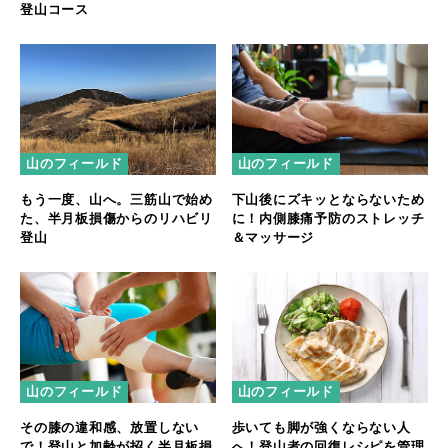
登山コース
山のフィールド
山のフィールド
もう一度、山へ。三筋山で始め
下山後にズキッとならないため
た、半月板損傷からのリハビリ
に！内側膝痛予防のストレッチ
登山
＆マッサージ
山のフィールド
山のフィールド
その膝の違和感、放置しない
歩いても脚が強くならない人
で！登山と加齢が招く半月板損
へ！登山者の回復レシピを管理