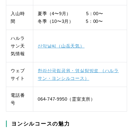
入山時
夏季（4〜9月） 5：00〜
間
冬季（10〜3月） 5：00〜
ハルラ
サン天
산악날씨（山岳天気）
気情報
ウェブ
한라산국립공원・영실탐방로 （ハルラ
サイト
サン・ヨンシルコース）
電話番
064-747-9950（霊室支所）
号
ヨンシルコースの魅力