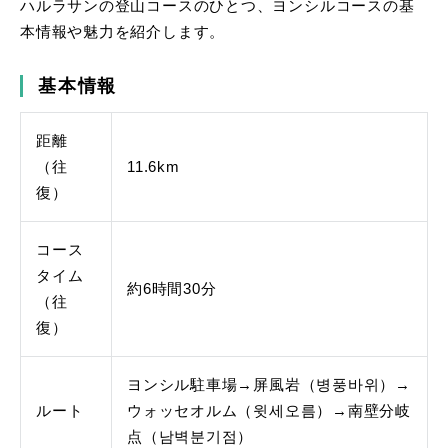
ハルラサンの登山コースのひとつ、ヨンシルコースの基
本情報や魅力を紹介します。
基本情報
距離
（往
11.6km
復）
コース
タイム
約6時間30分
（往
復）
ヨンシル駐車場→屏風岩（병풍바위）→
ルート
ウォッセオルム（윗세오름）→南壁分岐
点（남벽분기점）