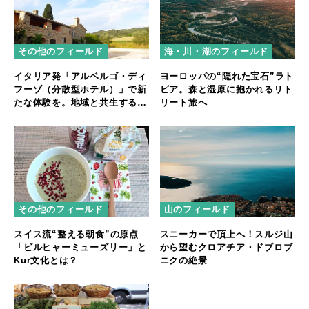
その他のフィールド
海・川・湖のフィールド
イタリア発「アルベルゴ・ディ
ヨーロッパの“隠れた宝石”ラト
フーゾ（分散型ホテル）」で新
ビア。森と湿原に抱かれるリト
たな体験を。地域と共生する宿
リート旅へ
泊スタイル
その他のフィールド
山のフィールド
スイス流“整える朝食”の原点
スニーカーで頂上へ！スルジ山
「ビルヒャーミューズリー」と
から望むクロアチア・ドブロブ
Kur文化とは？
ニクの絶景