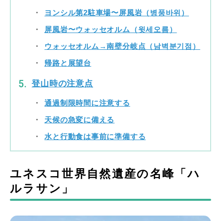
ヨンシル第2駐車場〜屏風岩（병풍바위）
屏風岩〜ウォッセオルム（윗세오름）
ウォッセオルム→南壁分岐点（남벽분기점）
帰路と展望台
登山時の注意点
通過制限時間に注意する
天候の急変に備える
水と行動食は事前に準備する
ユネスコ世界自然遺産の名峰「ハ
ルラサン」