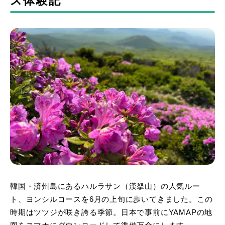
ス体験記
韓国・済州島にあるハルラサン（漢拏山）の人気ルー
ト、ヨンシルコースを6月の上旬に歩いてきました。この
時期はツツジが咲き誇る季節。日本で事前にYAMAPの地