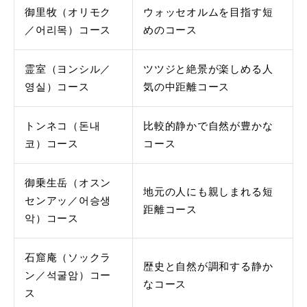
御里牧（オリモク
ウォッセオルムを目指す短
／어리목）コース
めのコース
霊室（ヨンシル／
ツツジと絶景が楽しめる人
영실）コース
気の中距離コース
トンネコ（돈내
比較的静かで自然が豊かな
코）コース
コース
御乗生岳（オスン
地元の人にも親しまれる短
センアッ／어승생
距離コース
악）コース
石窟庵（ソックラ
歴史と自然が調和する静か
ン／석굴암）コー
なコース
ス