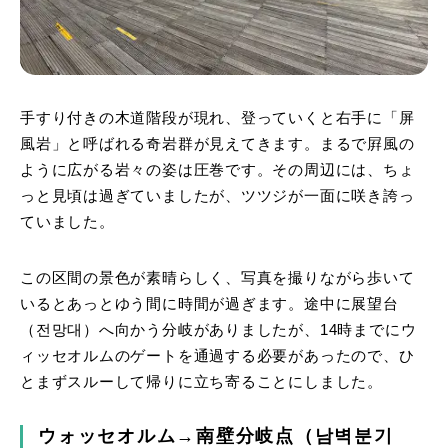
手すり付きの木道階段が現れ、登っていくと右手に「屏
風岩」と呼ばれる奇岩群が見えてきます。まるで屛風の
ように広がる岩々の姿は圧巻です。その周辺には、ちょ
っと見頃は過ぎていましたが、ツツジが一面に咲き誇っ
ていました。
この区間の景色が素晴らしく、写真を撮りながら歩いて
いるとあっとゆう間に時間が過ぎます。途中に展望台
（전망대）へ向かう分岐がありましたが、14時までにウ
ィッセオルムのゲートを通過する必要があったので、ひ
とまずスルーして帰りに立ち寄ることにしました。
ウォッセオルム→南壁分岐点（남벽분기