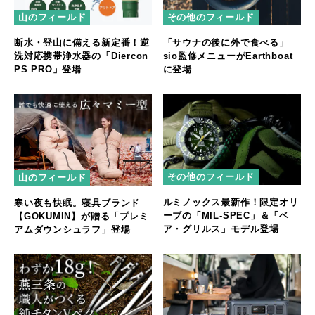
山のフィールド
その他のフィールド
断水・登山に備える新定番！逆
「サウナの後に外で食べる」
洗対応携帯浄水器の「Diercon
sio監修メニューがEarthboat
PS PRO」登場
に登場
その他のフィールド
山のフィールド
ルミノックス最新作！限定オリ
寒い夜も快眠。寝具ブランド
ーブの「MIL-SPEC」＆「ベ
【GOKUMIN】が贈る「プレミ
ア・グリルス」モデル登場
アムダウンシュラフ」登場