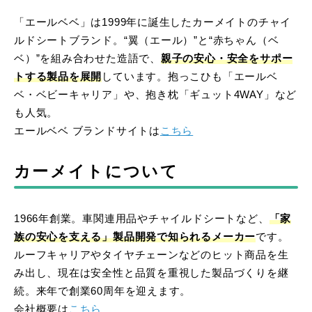
「エールベベ」は1999年に誕生したカーメイトのチャイ
ルドシートブランド。“翼（エール）”と“赤ちゃん（ベ
ベ）”を組み合わせた造語で、
親子の安心・安全をサポー
トする製品を展開
しています。抱っこひも「エールベ
ベ・ベビーキャリア」や、抱き枕「ギュット4WAY」など
も人気。
エールベベ ブランドサイトは
こちら
カーメイトについて
1966年創業。車関連用品やチャイルドシートなど、
「家
族の安心を支える」製品開発で知られるメーカー
です。
ルーフキャリアやタイヤチェーンなどのヒット商品を生
み出し、現在は安全性と品質を重視した製品づくりを継
続。来年で創業60周年を迎えます。
会社概要は
こちら