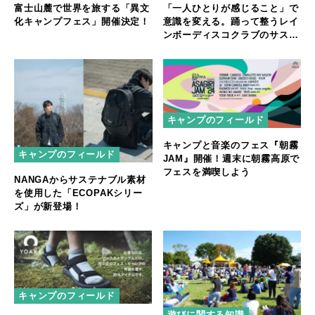
富士山麓で世界を旅する「異文
「一人ひとりが感じること」で
化キャンプフェス」開催決定！
意識を変える。踊って整うレイ
ンボーディスコクラブのサステ
ナブルな取り組み
キャンプのフィールド
キャンプと音楽のフェス『朝霧
キャンプのフィールド
JAM』開催！週末に朝霧高原で
フェスを満喫しよう
NANGAからサステナブル素材
を使用した「ECOPAKシリー
ズ」が新登場！
キャンプのフィールド
遊びに関する知識