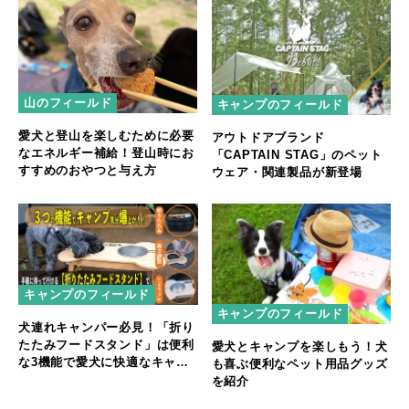
山のフィールド
キャンプのフィールド
愛犬と登山を楽しむために必要
アウトドアブランド
なエネルギー補給！登山時にお
「CAPTAIN STAG」のペット
すすめのおやつと与え方
ウェア・関連製品が新登場
キャンプのフィールド
キャンプのフィールド
犬連れキャンパー必見！「折り
たたみフードスタンド」は便利
愛犬とキャンプを楽しもう！犬
な3機能で愛犬に快適なキャン
も喜ぶ便利なペット用品グッズ
プ飯に
を紹介