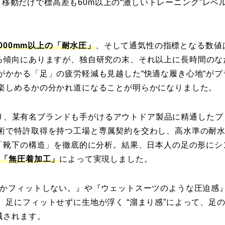
m、移動だけで標高差も60m以上の“激しいトレーニング”レベ
,000mm以上の「耐水圧」
、そして通気性の指標となる数値
る傾向にありますが、独自研究の末、それ以上に長時間のな
がかかる「足」の疲労軽減も見越した“快適な履き心地“がプ
楽しめるかの分かれ道になることが明らかになりました。
初より、某有名ブランドも手がけるアウトドア製品に精通したプ
術で特許取得を持つ工場と専属契約を交わし、高水準の耐
て「靴下の構造」を徹底的に分析。結果、日本人の足の形にシ
な「無圧着加工」
によって実現しました。
んかフィットしない。』や『ウェットスーツのような圧迫感
足にフィットせずに生地が浮く “溜まり感”によって、足
減されます。