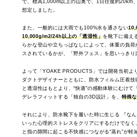
で、標高1,000m以上の山奥で、1日往復約20k
想定しました。
また、一般的には大雨でも100%水を通さない
10
10,000g/m2/24h以上の「透湿性
」
を靴下に備え
らかな登山や立ちっぱなしによって、体重の負荷
スされているかが、「野外フェス」を思いっきり
よって「YOAKE PRODUCTS」では開発当
ダクトデザイナーとともに、防水フィルム圧着技
と透湿性はもとより、“快適”の感動体験にむけ
デレラフィットする「独自の3D設計」を、
特殊
それにより、防水靴下を履いた時に生じる 『な
いった心理的ストレスをクリアにするだけでなく、
と指の隙間に起こる不快感につながる“蒸れ”が軽