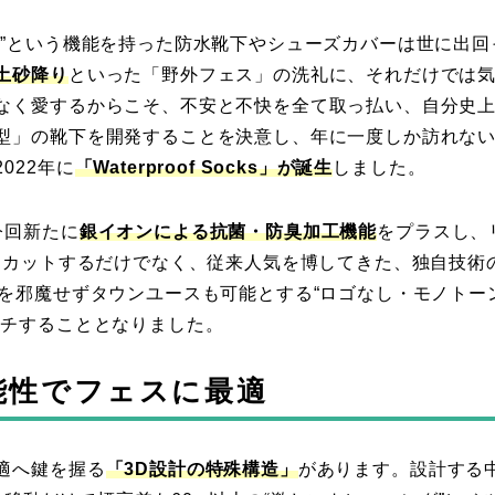
い”という機能を持った防水靴下やシューズカバーは世に出回
土砂降り
といった「野外フェス」の洗礼に、それだけでは
なく愛するからこそ、不安と不快を全て取っ払い、自分史
型」の靴下を開発することを決意し、年に一度しか訪れな
022年に
「Waterproof Socks」が誕生
しました。
今回新たに
銀イオンによる抗菌・防臭加工機能
をプラスし、
をカットするだけでなく、従来人気を博してきた、独自技術
ンを邪魔せずタウンユースも可能とする“ロゴなし・モノトー
ンチすることとなりました。
能性でフェスに最適
適へ鍵を握る
「3D設計の特殊構造」
があります。設計する