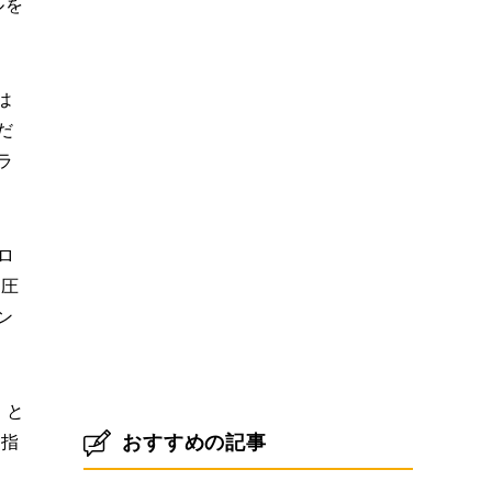
ルを
は
だ
ラ
ロ
水圧
ン
』と
おすすめの記事
の指