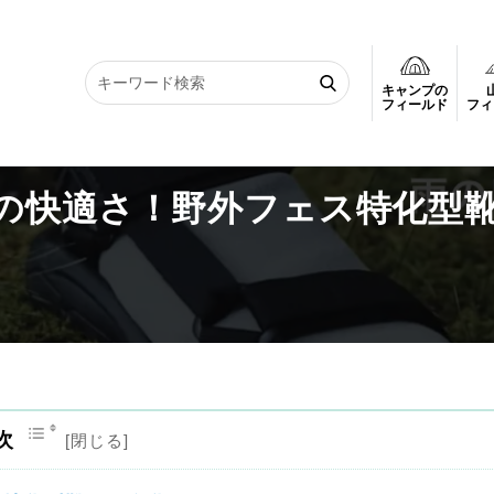
キャンプの
元の快適さ！野外フェス特化型靴下
フィールド
フィ
の快適さ！野外フェス特化型
次