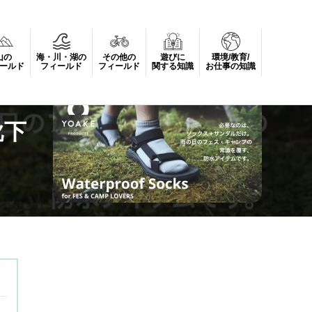
山の
海・川・湖の
その他の
遊びに
環境/教育/
ールド
フィールド
フィールド
関する知識
お仕事の知識
靴下