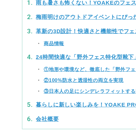
雨も暑さも怖くない！YOAKEのフェ
梅雨明けのアウトドアイベントにぴっ
革新の3D設計！快適さと機能性でフェ
商品情報
24時間快適な「野外フェス特化型靴下
①地形や環境など、徹底した「野外フェ
②100%防水と透湿性の両立を実現
③日本人の足にシンデレラフィットする
暮らしに新しい楽しみを！YOAKE PR
会社概要