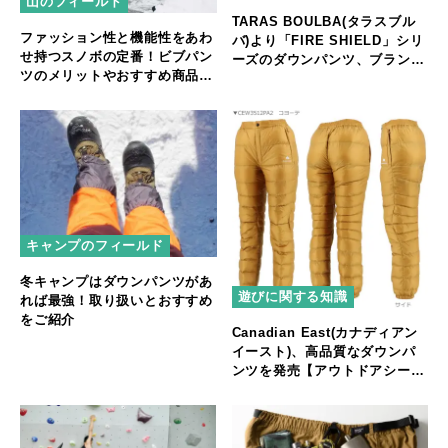
山のフィールド
TARAS BOULBA(タラスブル
ファッション性と機能性をあわ
バ)より「FIRE SHIELD」シリ
せ持つスノボの定番！ビブパン
ーズのダウンパンツ、ブランケ
ツのメリットやおすすめ商品を
ット、チェアカバーをご提案
解説
キャンプのフィールド
冬キャンプはダウンパンツがあ
遊びに関する知識
れば最強！取り扱いとおすすめ
をご紹介
Canadian East(カナディアン
イースト)、高品質なダウンパ
ンツを発売【アウトドアシーン
からタウンユースまで活躍】