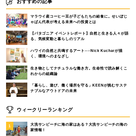
おすすめの記事
マラウイ産コーヒー豆が子どもたちの給食に。せいぼじ
ゃぱん代表が考える未来への投資とは
【パタゴニア イベントレポート】自然と生きる人々が語
る、気候変動と暮らしのリアル
ハワイの自然と共鳴するアート──Nick Kucharが描
く、環境へのまなざし
生き物としてナチュラルな働き方。生命性で読み解くこ
れからの組織論
「暮らし、遊び、働く場所を守る」KEENが挑むサステ
ナブルなアウトドアの未来
ウィークリーランキング
大洗サンビーチに海の家はある？大洗サンビーチの海の
1
家情報！