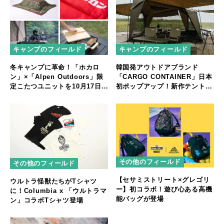
キャンプのフィールド
キャンプのフィールド
冬キャンプに革命！「ホカロ
韓国発アウトドアブランド
ン」×「Alpen Outdoors」限
「CARGO CONTAINER」日本
定こたつユニットを10月17日
初ポップアップ！新作テント体
（金）から販売開始
験も
その他のフィールド
その他のフィールド
【セサミストリート×グレゴリ
ウルトラ怪獣たちがTシャツ
ー】初コラボ！遊び心ある高機
に！Columbia x 「ウルトラマ
能バッグが登場
ン」コラボTシャツ登場