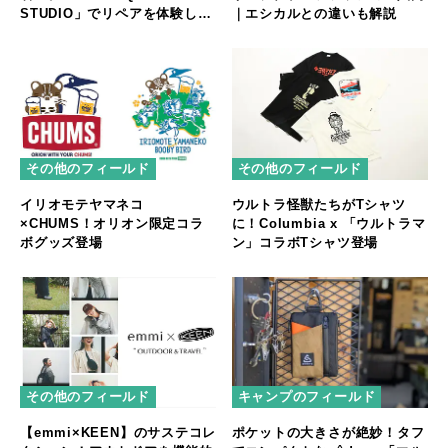
STUDIO」でリペアを体験して
｜エシカルとの違いも解説
みた
その他のフィールド
その他のフィールド
イリオモテヤマネコ
ウルトラ怪獣たちがTシャツ
×CHUMS！オリオン限定コラ
に！Columbia x 「ウルトラマ
ボグッズ登場
ン」コラボTシャツ登場
その他のフィールド
キャンプのフィールド
【emmi×KEEN】のサステコレ
ポケットの大きさが絶妙！タフ