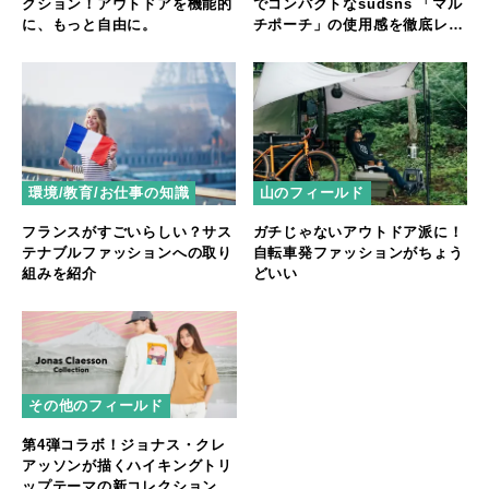
クション！アウトドアを機能的
でコンパクトなsûdsns 「マル
に、もっと自由に。
チポーチ」の使用感を徹底レビ
ュー
環境/教育/お仕事の知識
山のフィールド
フランスがすごいらしい？サス
ガチじゃないアウトドア派に！
テナブルファッションへの取り
自転車発ファッションがちょう
組みを紹介
どいい
その他のフィールド
第4弾コラボ！ジョナス・クレ
アッソンが描くハイキングトリ
ップテーマの新コレクション登