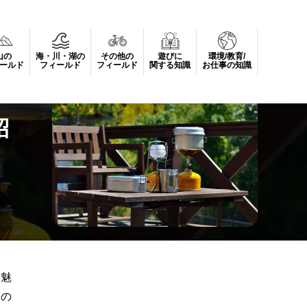
山の
海・川・湖の
その他の
遊びに
環境/教育/
ールド
フィールド
フィールド
関する知識
お仕事の知識
紹
な魅
るの