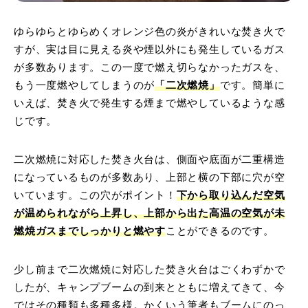
ゆらゆらとゆらめくオレンジ色の炎がきれいな焚き火で
すが、実は目に見える炎や煙以外にも発生しているガス
が多数あります。この一度で燃え切らなかったガスを、
もう一度燃やしてしまうのが
「二次燃焼」
です。簡単に
いえば、焚き火で発生する煙まで燃やしているような感
じです。
二次燃焼に対応した焚き火台は、側面や底面が二重構造
になっているものが多数あり、上部と横の下部に穴が空
いています。この穴がポイント！
下から取り込んだ空気
が温められながら上昇し、上部から出た高温の空気が未
燃焼ガスまでしっかりと燃やす
ことができるのです。
少し前まで二次燃焼に対応した焚き火台はごくわずかで
したが、キャンプブームの到来とともに増えてきて、今
ではその種類も多種多様。かくいう筆者もブームにのっ