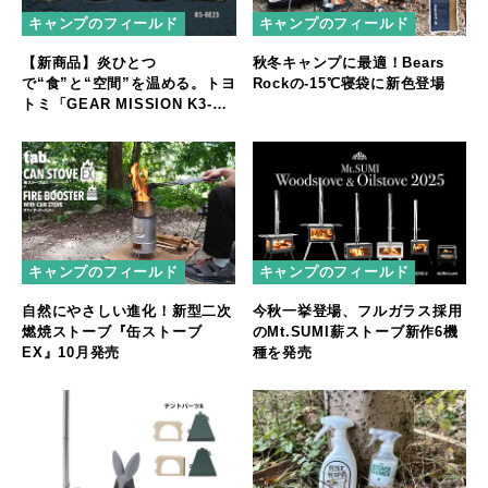
キャンプのフィールド
キャンプのフィールド
【新商品】炎ひとつ
秋冬キャンプに最適！Bears
で“食”と“空間”を温める。トヨ
Rockの-15℃寝袋に新色登場
トミ「GEAR MISSION K3-
GM1」登場
キャンプのフィールド
キャンプのフィールド
自然にやさしい進化！新型二次
今秋一挙登場、フルガラス採用
燃焼ストーブ『缶ストーブ
のMt.SUMI薪ストーブ新作6機
EX』10月発売
種を発売