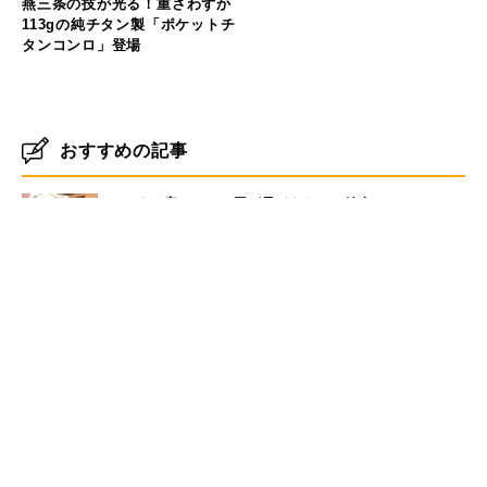
燕三条の技が光る！重さわずか
113gの純チタン製「ポケットチ
タンコンロ」登場
おすすめの記事
マラウイ産コーヒー豆が子どもたちの給食に。せいぼじ
ゃぱん代表が考える未来への投資とは
【パタゴニア イベントレポート】自然と生きる人々が語
る、気候変動と暮らしのリアル
ハワイの自然と共鳴するアート──Nick Kucharが描
く、環境へのまなざし
生き物としてナチュラルな働き方。生命性で読み解くこ
れからの組織論
「暮らし、遊び、働く場所を守る」KEENが挑むサステ
ナブルなアウトドアの未来