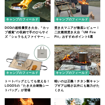
キャンプのフィールド
キャンプのフィールド
DODの超軽量焚き火台、“カッ
焚き火マニアが徹底レビュー！
プ感覚”の収納で手のひらサイ
二次燃焼焚き火台「UM Fire
ズ「シェラもえファイヤー」登
Pit」おすすめポイント6選
場
キャンプのフィールド
キャンプのフィールド
トートバッグとしても使える！
軽いのは正義！チタン製キャン
LOGOSの「たき火台耐熱シー
プギアは軽さ以外にも魅力がた
トバッグ」が登場
くさん