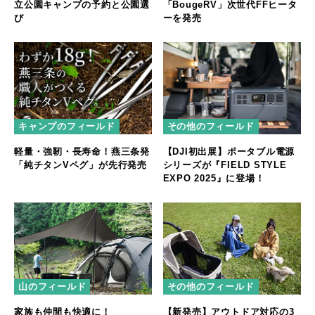
立公園キャンプの予約と公園選
「BougeRV」次世代FFヒータ
び
ーを発売
キャンプのフィールド
その他のフィールド
軽量・強靭・長寿命！燕三条発
【DJI初出展】ポータブル電源
「純チタンVペグ」が先行発売
シリーズが『FIELD STYLE
EXPO 2025』に登場！
山のフィールド
その他のフィールド
家族も仲間も快適に！
【新発売】アウトドア対応の3