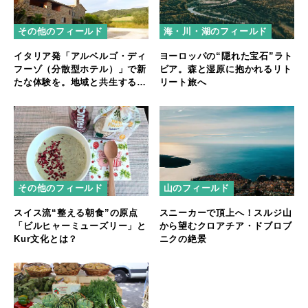
その他のフィールド
海・川・湖のフィールド
イタリア発「アルベルゴ・ディ
ヨーロッパの“隠れた宝石”ラト
フーゾ（分散型ホテル）」で新
ビア。森と湿原に抱かれるリト
たな体験を。地域と共生する宿
リート旅へ
泊スタイル
その他のフィールド
山のフィールド
スイス流“整える朝食”の原点
スニーカーで頂上へ！スルジ山
「ビルヒャーミューズリー」と
から望むクロアチア・ドブロブ
Kur文化とは？
ニクの絶景