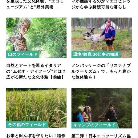
を重視した文化体験。“エコミ
ィが機能するのか？エコビレッ
ュージアム”と“野外美術
ジから学ぶ持続可能な暮らし
館”【後編】
山のフィールド
環境/教育/お仕事の知識
自然とアートを巡るイタリア
ノンパッケージの「サステナブ
の“ムゼオ・ディフーゾ”とは？
ルツーリズム」で、もっと豊か
広がる新たな文化体験【前編】
な旅体験を！
その他のフィールド
キャンプのフィールド
お米と田んぼを守りたい！稲作
第二弾！日本エコツーリズム協