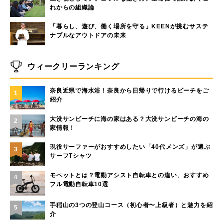
れからの組織論
「暮らし、遊び、働く場所を守る」KEENが挑むサステ
ナブルなアウトドアの未来
ウィークリーランキング
奈良近県で海水浴！奈良から日帰りで行けるビーチをご
1
紹介
大洗サンビーチに海の家はある？大洗サンビーチの海の
2
家情報！
現役サーファーがおすすめしたい「40代メンズ」が選ぶ
3
サーフTシャツ
モペットとは？電動アシスト自転車との違い、おすすめ
4
フル電動自転車10選
手稲山の3つの登山コース（初心者〜上級者）と魅力を紹
5
介