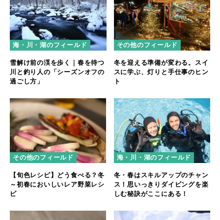
海・川・湖のフィールド
その他のフィールド
雪解け前の渓を歩く｜春を待つ
冬を迎える準備が変わる。スイ
川と釣り人の「シーズンオフの
スに学ぶ、灯りと手仕事のヒン
過ごし方」
ト
その他のフィールド
海・川・湖のフィールド
【旬色レシピ】どう食べる？冬
冬・春はスキルアップのチャン
～初春においしいレア野菜レシ
ス！思いっきりダイビングを楽
ピ
しむ秘訣がここにある！