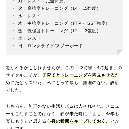
月：レスト（完全休息）
火：高強度トレーニング（L4・L5強度）
水：レスト
木：
中強度トレーニング（FTP・ SST強度）
金：
低強度トレーニング（L2・L3強度）
土：レスト
日：ロングライド/スノーボード
驚かれるかもしれませんが、この「22時寝・4時起き」の
サイクルこそが、
子育てとトレーニングを両立させる
た
めにたどり着いた、私にとって最も「無理のない」設計
でした。
もちろん、無理のない生活リズムは人それぞれ。メニュ
ーをこなすことではなく、春が来た時に「よし、今年も
楽しもう」と思える
心身の状態をキープしておく
ことが
大切です。