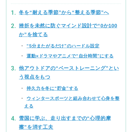
冬を“耐える季節”から“整える季節”へ
挫折を未然に防ぐマインド設計で“0か100
か”を捨てる
“5分またがるだけ”のハードル設定
運動×ドラマやアニメで“自分時間”にする
他アウトドアの“ベーストレーニング”とい
う視点をもつ
持久力を冬に“貯金”する
ウィンタースポーツと組み合わせて心身を整
える
雪国に学ぶ、走り出すまでの“心理的摩
擦”を消す工夫