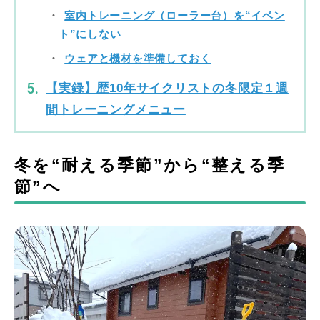
室内トレーニング（ローラー台）を“イベン
ト”にしない
ウェアと機材を準備しておく
【実録】歴10年サイクリストの冬限定１週
間トレーニングメニュー
冬を“耐える季節”から“整える季
節”へ