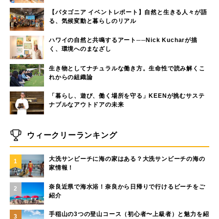
【パタゴニア イベントレポート】自然と生きる人々が語
る、気候変動と暮らしのリアル
ハワイの自然と共鳴するアート──Nick Kucharが描
く、環境へのまなざし
生き物としてナチュラルな働き方。生命性で読み解くこ
れからの組織論
「暮らし、遊び、働く場所を守る」KEENが挑むサステ
ナブルなアウトドアの未来
ウィークリーランキング
大洗サンビーチに海の家はある？大洗サンビーチの海の
1
家情報！
奈良近県で海水浴！奈良から日帰りで行けるビーチをご
2
紹介
手稲山の3つの登山コース（初心者〜上級者）と魅力を紹
3