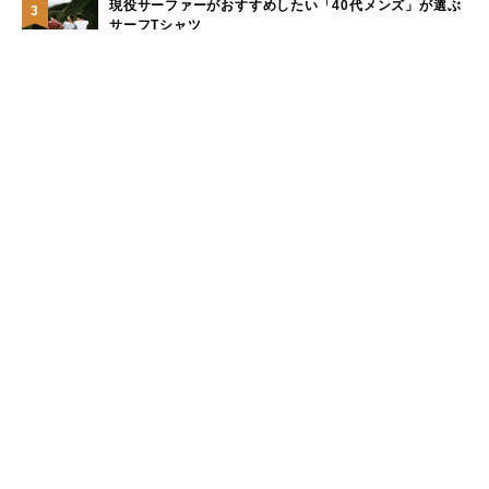
現役サーファーがおすすめしたい「40代メンズ」が選ぶ
3
サーフTシャツ
モペットとは？電動アシスト自転車との違い、おすすめ
4
フル電動自転車10選
手稲山の3つの登山コース（初心者〜上級者）と魅力を紹
5
介
もっと見る
カテゴリー
キャンプのフィールド
山のフィールド
海・川・湖のフィールド
その他のフィールド
遊びに関する知識
環境/教育/お仕事の知識