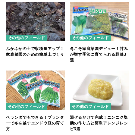
その他のフィールド
その他のフィールド
ふかふかの土で収穫量アップ！
冬こそ家庭菜園デビュー！甘み
家庭菜園のための簡単土づくり
が増す季節に育てられる野菜3
選
その他のフィールド
その他のフィールド
ベランダでもできる！プランタ
混ぜるだけで完成！ニンニク塩
ーで冬を越すエンドウ豆の育て
麴の作り方と簡単アレンジレシ
方
ピ3選