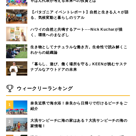
ゃぱん代表が考える未来への投資とは
【パタゴニア イベントレポート】自然と生きる人々が語
る、気候変動と暮らしのリアル
ハワイの自然と共鳴するアート──Nick Kucharが描
く、環境へのまなざし
生き物としてナチュラルな働き方。生命性で読み解くこ
れからの組織論
「暮らし、遊び、働く場所を守る」KEENが挑むサステ
ナブルなアウトドアの未来
ウィークリーランキング
奈良近県で海水浴！奈良から日帰りで行けるビーチをご
1
紹介
大洗サンビーチに海の家はある？大洗サンビーチの海の
2
家情報！