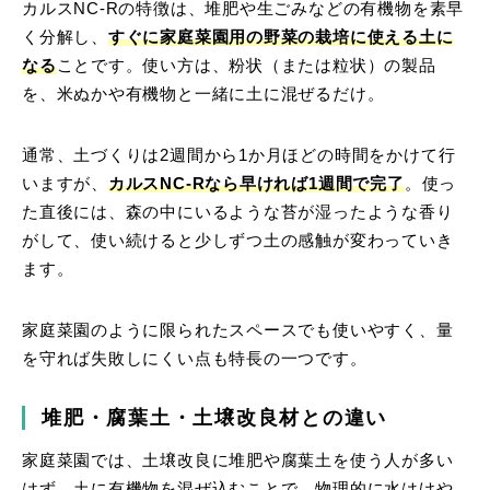
カルスNC-Rの特徴は、堆肥や生ごみなどの有機物を素早
く分解し、
すぐに家庭菜園用の野菜の栽培に使える土に
なる
ことです。使い方は、粉状（または粒状）の製品
を、米ぬかや有機物と一緒に土に混ぜるだけ。
通常、土づくりは2週間から1か月ほどの時間をかけて行
いますが、
カルスNC-Rなら早ければ1週間で完了
。使っ
た直後には、森の中にいるような苔が湿ったような香り
がして、使い続けると少しずつ土の感触が変わっていき
ます。
家庭菜園のように限られたスペースでも使いやすく、量
を守れば失敗しにくい点も特長の一つです。
堆肥・腐葉土・土壌改良材との違い
家庭菜園では、土壌改良に堆肥や腐葉土を使う人が多い
はず。土に有機物を混ぜ込むことで、物理的に水はけや