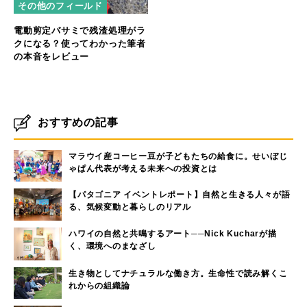
その他のフィールド
電動剪定バサミで残渣処理がラ
クになる？使ってわかった筆者
の本音をレビュー
おすすめの記事
マラウイ産コーヒー豆が子どもたちの給食に。せいぼじ
ゃぱん代表が考える未来への投資とは
【パタゴニア イベントレポート】自然と生きる人々が語
る、気候変動と暮らしのリアル
ハワイの自然と共鳴するアート──Nick Kucharが描
く、環境へのまなざし
生き物としてナチュラルな働き方。生命性で読み解くこ
れからの組織論