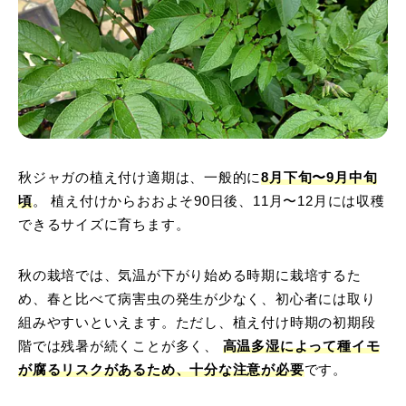
秋ジャガの植え付け適期は、一般的に
8月下旬〜9月中旬
頃
。 植え付けからおおよそ90日後、11月〜12月には収穫
できるサイズに育ちます。
秋の栽培では、気温が下がり始める時期に栽培するた
め、春と比べて病害虫の発生が少なく、初心者には取り
組みやすいといえます。ただし、植え付け時期の初期段
階では残暑が続くことが多く、
高温多湿によって種イモ
が腐るリスクがある
ため、十分な注意が必要
です。