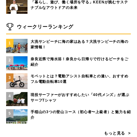
「暮らし、遊び、働く場所を守る」KEENが挑むサステ
ナブルなアウトドアの未来
ウィークリーランキング
大洗サンビーチに海の家はある？大洗サンビーチの海の
1
家情報！
奈良近県で海水浴！奈良から日帰りで行けるビーチをご
2
紹介
モペットとは？電動アシスト自転車との違い、おすすめ
3
フル電動自転車10選
現役サーファーがおすすめしたい「40代メンズ」が選ぶ
4
サーフTシャツ
手稲山の3つの登山コース（初心者〜上級者）と魅力を紹
5
介
もっと見る