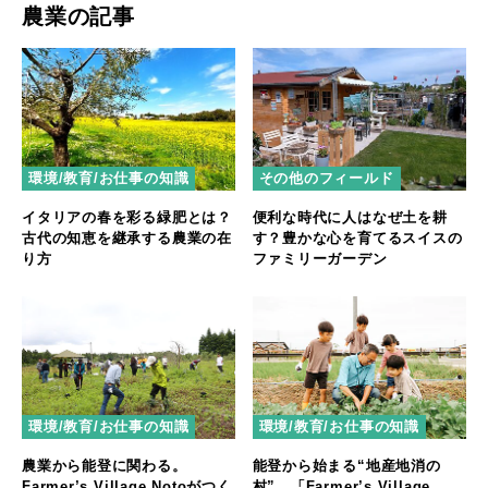
農業の記事
環境/教育/お仕事の知識
その他のフィールド
イタリアの春を彩る緑肥とは？
便利な時代に人はなぜ土を耕
古代の知恵を継承する農業の在
す？豊かな心を育てるスイスの
り方
ファミリーガーデン
環境/教育/お仕事の知識
環境/教育/お仕事の知識
農業から能登に関わる。
能登から始まる“地産地消の
Farmer’s Village Notoがつく
村”。「Farmer’s Village