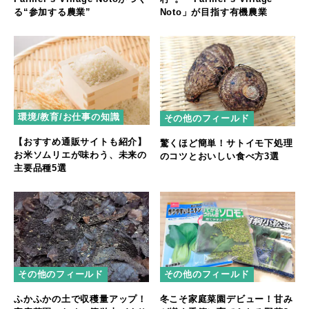
る“参加する農業”
Noto」が目指す有機農業
環境/教育/お仕事の知識
その他のフィールド
【おすすめ通販サイトも紹介】
驚くほど簡単！サトイモ下処理
お米ソムリエが味わう、未来の
のコツとおいしい食べ方3選
主要品種5選
その他のフィールド
その他のフィールド
ふかふかの土で収穫量アップ！
冬こそ家庭菜園デビュー！甘み