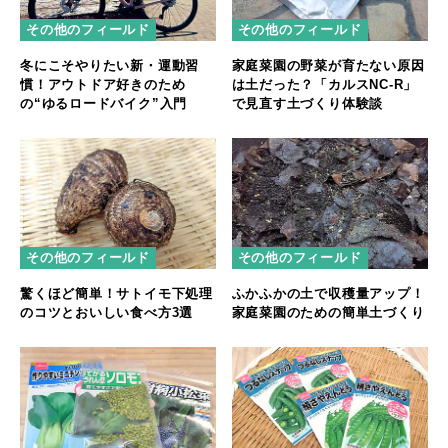
その他のフィールド
その他のフィールド
冬にこそやりたい新・運動習
家庭菜園の野菜が育たない原因
慣！アウトドア好きのため
は土だった？「カルスNC-R」
の“ゆるロードバイク”入門
で見直す土づくり体験談
その他のフィールド
その他のフィールド
驚くほど簡単！サトイモ下処理
ふかふかの土で収穫量アップ！
のコツとおいしい食べ方3選
家庭菜園のための簡単土づくり