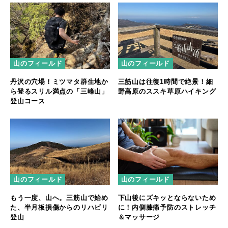
山のフィールド
山のフィールド
丹沢の穴場！ミツマタ群生地か
三筋山は往復1時間で絶景！細
ら登るスリル満点の「三峰山」
野高原のススキ草原ハイキング
登山コース
山のフィールド
山のフィールド
もう一度、山へ。三筋山で始め
下山後にズキッとならないため
た、半月板損傷からのリハビリ
に！内側膝痛予防のストレッチ
登山
＆マッサージ