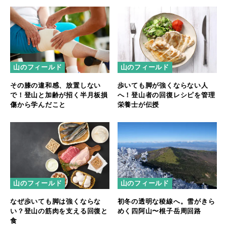
山のフィールド
山のフィールド
その膝の違和感、放置しない
歩いても脚が強くならない人
で！登山と加齢が招く半月板損
へ！登山者の回復レシピを管理
傷から学んだこと
栄養士が伝授
山のフィールド
山のフィールド
なぜ歩いても脚は強くならな
初冬の透明な稜線へ。雪がきら
い？登山の筋肉を支える回復と
めく四阿山〜根子岳周回路
食