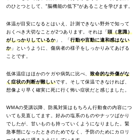
のひとつとして、”脳機能の低下”があることを学びます。
体温が目安になるとはいえ、計測できない野外で知って
おくべき大切なことが2つあります。それは「
頭（意識）
がしっかりしているか
」、「
行動や言動に違和感はない
か
」というように、傷病者の様子をしっかりみてあげる
ことです。
低体温症はほかのケガや病気に比べ、
致命的な外傷がな
く症状の判断が難しい
です。そして保温できなければ、
想像より早く確実に死に行く怖い症状だと感じました。
WMAの受講以降、防風対策はもちろん行動食の内容につ
いても見直してます。好みの塩系のものやナッツばかり
でしたが、甘いものも持っていくようになりました。緊
急事態になったときのためでなく、予防のためにカロリ