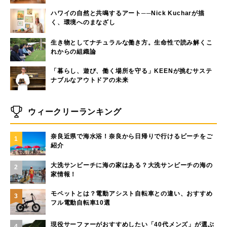
ハワイの自然と共鳴するアート──Nick Kucharが描
く、環境へのまなざし
生き物としてナチュラルな働き方。生命性で読み解くこ
れからの組織論
「暮らし、遊び、働く場所を守る」KEENが挑むサステ
ナブルなアウトドアの未来
ウィークリーランキング
奈良近県で海水浴！奈良から日帰りで行けるビーチをご
1
紹介
大洗サンビーチに海の家はある？大洗サンビーチの海の
2
家情報！
モペットとは？電動アシスト自転車との違い、おすすめ
3
フル電動自転車10選
現役サーファーがおすすめしたい「40代メンズ」が選ぶ
4