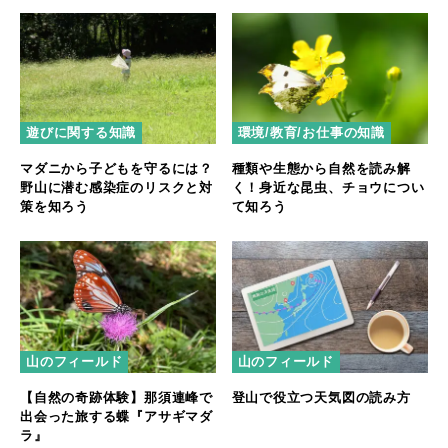
遊びに関する知識
環境/教育/お仕事の知識
マダニから子どもを守るには？
種類や生態から自然を読み解
野山に潜む感染症のリスクと対
く！身近な昆虫、チョウについ
策を知ろう
て知ろう
山のフィールド
山のフィールド
【自然の奇跡体験】那須連峰で
登山で役立つ天気図の読み方
出会った旅する蝶『アサギマダ
ラ』