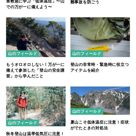
害救急に学ぶ「低体温症」〜山
難事故を防ごう
での万が一に備えよう〜
山のフィールド
山のフィールド
もうオロオロしない！万が一に
登山の非常時・緊急時に役立つ
備えて参加した「登山の安全講
アイテムを紹介
習」から学んだこと
山のフィールド
夏山こそ低体温症に注意！症状
山のフィールド
がでたときの対処法
秋冬登山は温帯低気圧に注意！