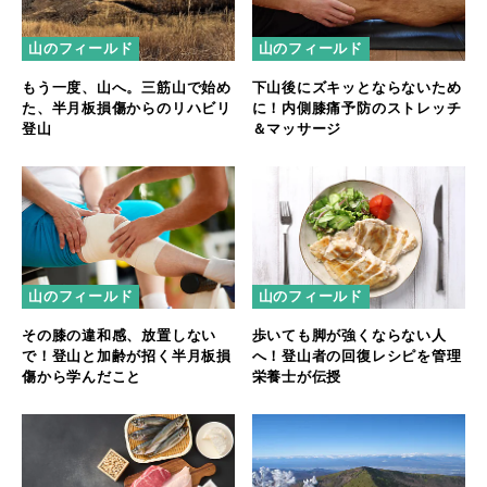
山のフィールド
山のフィールド
もう一度、山へ。三筋山で始め
下山後にズキッとならないため
た、半月板損傷からのリハビリ
に！内側膝痛予防のストレッチ
登山
＆マッサージ
山のフィールド
山のフィールド
その膝の違和感、放置しない
歩いても脚が強くならない人
で！登山と加齢が招く半月板損
へ！登山者の回復レシピを管理
傷から学んだこと
栄養士が伝授