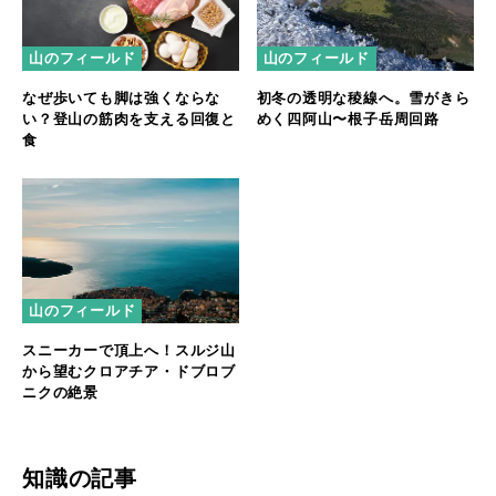
山のフィールド
山のフィールド
なぜ歩いても脚は強くならな
初冬の透明な稜線へ。雪がきら
い？登山の筋肉を支える回復と
めく四阿山〜根子岳周回路
食
山のフィールド
スニーカーで頂上へ！スルジ山
から望むクロアチア・ドブロブ
ニクの絶景
知識の記事