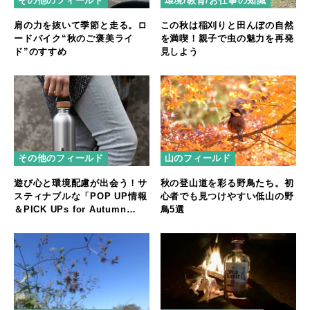
その他のフィールド
環境/教育/お仕事の知識
肩の力を抜いて季節と走る。ロ
この秋は稲刈りと田んぼの自然
ードバイク“秋のご褒美ライ
を満喫！親子で虫の魅力を再発
ド”のすすめ
見しよう
その他のフィールド
山のフィールド
遊び心と環境配慮が出会う！サ
秋の登山道を彩る野鳥たち。初
スティナブルな「POP UP情報
心者でも見つけやすい低山の野
＆PICK UPs for Autumn
鳥5選
Season」