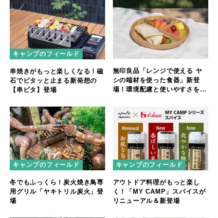
キャンプのフィールド
無印良品「レンジで使える ヤ
串焼きがもっと楽しくなる！磁
シの端材を使った食器」新登
石でピタッと止まる新発想の
場！環境配慮と使いやすさを両
【串ピタ】登場
立
キャンプのフィールド
キャンプのフィールド
冬でもふっくら！炭火焼き鳥専
アウトドア料理がもっと楽し
用グリル「ヤキトリル炭火」登
く！「MY CAMP」スパイスが
場
リニューアル＆新登場