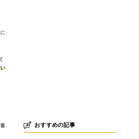
人に
て
たい
おすすめの記事
備蓄
す