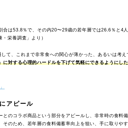
53.8％で、その内20〜29歳の若年層では26.6％と4
康・栄養調査」より）
ーズを通して、これまで非常食への関心が薄かった、あるいは考え
」に対する心理的ハードルを下げて気軽にできるようにし
」
代にアピール
ーとのコラボ商品という部分をアピールし、非常時の食料
。そのため、若年層の食料備蓄率向上を狙い、手に取りや