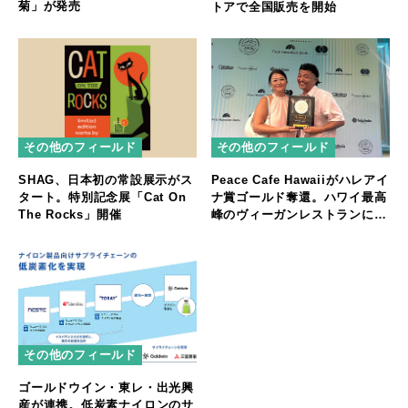
菊」が発売
トアで全国販売を開始
その他のフィールド
その他のフィールド
SHAG、日本初の常設展示がス
Peace Cafe Hawaiiがハレアイ
タート。特別記念展「Cat On
ナ賞ゴールド奪還。ハワイ最高
The Rocks」開催
峰のヴィーガンレストランに返
り咲く
その他のフィールド
ゴールドウイン・東レ・出光興
産が連携。低炭素ナイロンのサ