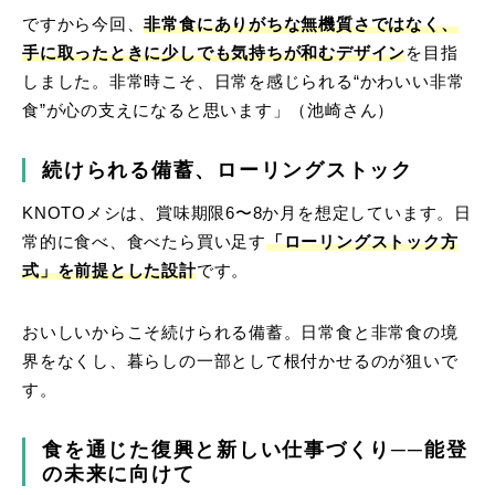
ですから今回、
非常食にありがちな無機質さではなく、
手に取ったときに少しでも気持ちが和むデザイン
を目指
しました。非常時こそ、日常を感じられる“かわいい非常
食”が心の支えになると思います」（池崎さん）
続けられる備蓄、ローリングストック
KNOTOメシは、賞味期限6〜8か月を想定しています。日
常的に食べ、食べたら買い足す
「ローリングストック方
式」を前提とした設計
です。
おいしいからこそ続けられる備蓄。日常食と非常食の境
界をなくし、暮らしの一部として根付かせるのが狙いで
す。
食を通じた復興と新しい仕事づくり──能登
の未来に向けて