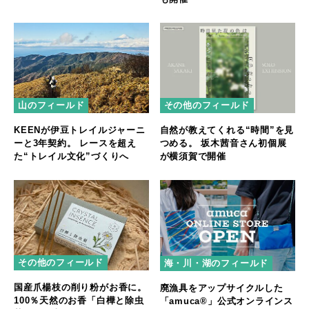
山のフィールド
その他のフィールド
KEENが伊豆トレイルジャーニ
自然が教えてくれる“時間”を見
ーと3年契約。 レースを超え
つめる。 坂木茜音さん初個展
た“トレイル文化”づくりへ
が横須賀で開催
その他のフィールド
海・川・湖のフィールド
国産爪楊枝の削り粉がお香に。
廃漁具をアップサイクルした
100％天然のお香「白樺と除虫
「amuca®」公式オンラインス