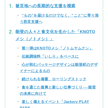
被災地への長期的な支援を模索
“もの”を届けるだけでなく、“こと”に寄り添
う防災支援へ
能登の人々と食文化を生かした「KNOTO
メシ（ノトメシ）」
第一弾はKNOTOメシ「ノトムヤムクン」
伝統調味料「いしり」をベースに
心が和むパッケージデザインは能登町のデザ
イナーによるもの
続けられる備蓄、ローリングストック
食を通じた復興と新しい仕事づくり──能登
の未来に向けて
楽しく備えるイベント「Jackery PLAY