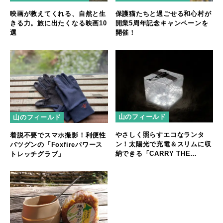
映画が教えてくれる、自然と生
保護猫たちと過ごせる和心村が
きる力。旅に出たくなる映画10
開業5周年記念キャンペーンを
選
開催！
山のフィールド
山のフィールド
やさしく照らすエコなランタ
着脱不要でスマホ撮影！利便性
ン！太陽光で充電＆スリムに収
バツグンの「Foxfireパワース
納できる「CARRY THE
トレッチグラブ」
SUN」