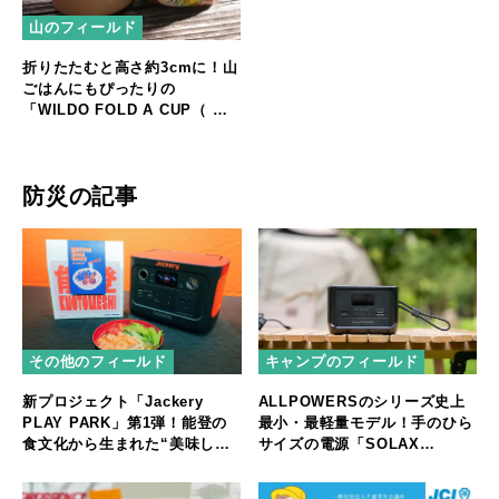
山のフィールド
折りたたむと高さ約3cmに！山
ごはんにもぴったりの
「WILDO FOLD A CUP（ ウ
ィルドゥ フォールダーカッ
プ）」
防災の記事
その他のフィールド
キャンプのフィールド
新プロジェクト「Jackery
ALLPOWERSのシリーズ史上
PLAY PARK」第1弾！能登の
最小・最軽量モデル！手のひら
食文化から生まれた“美味しい
サイズの電源「SOLAX
非常食”
P100」新発売！