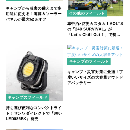
キャンプから災害の備えまで多
その他のフィールド
用途に使える！電源＆ソーラー
パネルが最大62％オフ
車中泊×防災カスタム！VOLTS
の『240 SURVIVAL』が
「Let’s Chill Out！」で初公
開
キャンプのフィールド
キャンプ・災害対策に最適！丁
度いいサイズの大容量アウトド
アバッテリー
キャンプのフィールド
持ち運び便利なコンパクトライ
ト！サンワダイレクトで『800-
LED085BK』発売