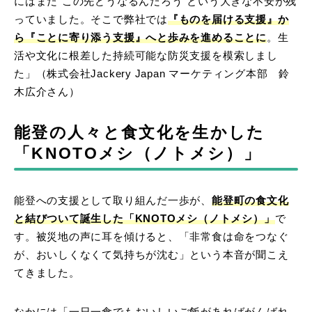
にはまだ“この先どうなるんだろう”という大きな不安が残
っていました。そこで弊社では
『ものを届ける支援』か
ら『ことに寄り添う支援』へと歩みを進めることに
。生
活や文化に根差した持続可能な防災支援を模索しまし
た」（株式会社Jackery Japan マーケティング本部 鈴
木広介さん）
能登の人々と食文化を生かした
「KNOTOメシ（ノトメシ）」
能登への支援として取り組んだ一歩が、
能登町の食文化
と結びついて誕生した「KNOTOメシ（ノトメシ）」
で
す。被災地の声に耳を傾けると、「非常食は命をつなぐ
が、おいしくなくて気持ちが沈む」という本音が聞こえ
てきました。