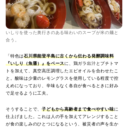
いしりを使った奥行きのある味わいのスープが米の麺と
合う。
「特色は
石川県能登半島に古くから伝わる発酵調味料
『いしり（魚醤）』をベース
に、鶏ガラ出汁とプチトマ
トを加えて、真空高圧調理したエビオイルを合わせたこ
と。酸味は少量のレモングラスを使用している程度で控
えめになっており、辛味もなく各自が食べるときに好み
で足せるように工夫。
そうすることで、
子どもから高齢者まで食べやすい味
に
仕上げました。これは人の手を加えてアレンジすること
が食の楽しみのひとつになるという、被災者の声を生か