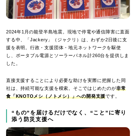
2024年1月の能登半島地震。現地で停電や通信障害に直面
する中、「Jackery」（ジャクリ）は、わずか2日後に支
援を表明。行政・支援団体・地元ネットワークを駆使
し、ポータブル電源とソーラーパネル計260台を提供しま
した。
直接支援することにより必要な助けを実際に把握した同
社は、持続可能な支援を模索。そこではじめたのが
非常
食「KNOTOメシ（ノトメシ）」への開発支援
です。
“もの”を届けるだけでなく、“こと”に寄り
添う防災支援へ