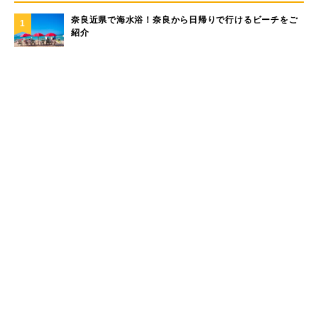
奈良近県で海水浴！奈良から日帰りで行けるビーチをご
1
紹介
大洗サンビーチに海の家はある？大洗サンビーチの海の
2
家情報！
現役サーファーがおすすめしたい「40代メンズ」が選ぶ
3
サーフTシャツ
モペットとは？電動アシスト自転車との違い、おすすめ
4
フル電動自転車10選
手稲山の3つの登山コース（初心者〜上級者）と魅力を紹
5
介
もっと見る