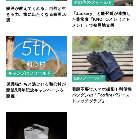
その他のフィールド
映画が教えてくれる、自然と生
「Jackery」と能登町が連携し
きる力。旅に出たくなる映画10
た非常食「KNOTOメシ（ノト
選
メシ）」で被災地支援
キャンプのフィールド
山のフィールド
保護猫たちと過ごせる和心村が
着脱不要でスマホ撮影！利便性
開業5周年記念キャンペーンを
バツグンの「Foxfireパワース
開催！
トレッチグラブ」