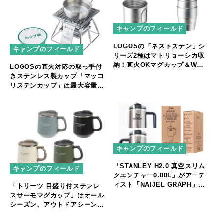
キャンプのフィールド
LOGOSの「ネストステン」シ
キャンプのフィールド
リーズ2種はマトリョーシカ収
納！直火OKマグカップ＆Wス
LOGOSの直火対応の取っ手付
テンタンブラーがセット
きステンレス製カップ「マッコ
リステンカップ」は最大容量
660mlで一人鍋やオーブン料理
にも！
キャンプのフィールド
「STANLEY H2.0 真空スリム
キャンプのフィールド
クエンチャー0.88L」がアーテ
ィスト「NAIJEL GRAPH」と
「トリーツ 目盛り付ステンレ
コラボ
スサーモマグカップ」はオール
シーズン、アウトドアシーンで
使える保温・保冷機能