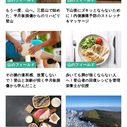
山のフィールド
山のフィールド
もう一度、山へ。三筋山で始め
下山後にズキッとならないため
た、半月板損傷からのリハビリ
に！内側膝痛予防のストレッチ
登山
＆マッサージ
山のフィールド
山のフィールド
その膝の違和感、放置しない
歩いても脚が強くならない人
で！登山と加齢が招く半月板損
へ！登山者の回復レシピを管理
傷から学んだこと
栄養士が伝授