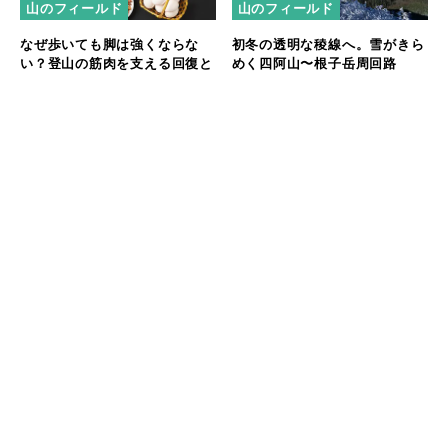
山のフィールド
山のフィールド
なぜ歩いても脚は強くならな
初冬の透明な稜線へ。雪がきら
い？登山の筋肉を支える回復と
めく四阿山〜根子岳周回路
食
山のフィールド
スニーカーで頂上へ！スルジ山
から望むクロアチア・ドブロブ
ニクの絶景
おすすめの記事