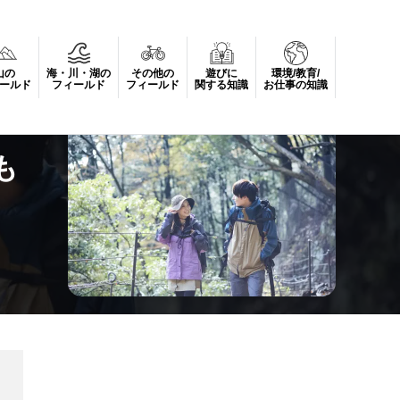
山の
海・川・湖の
その他の
遊びに
環境/教育/
ールド
フィールド
フィールド
関する知識
お仕事の知識
も