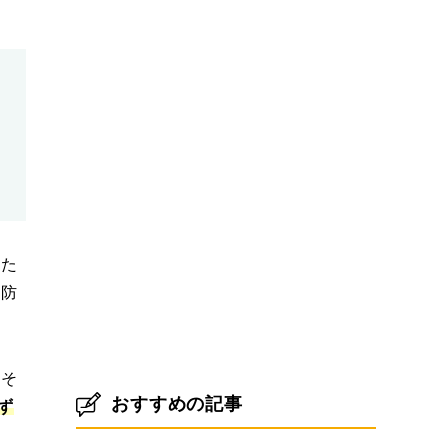
した
く防
よそ
おすすめの記事
ず