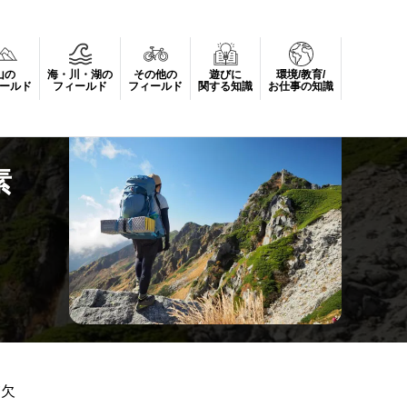
山の
海・川・湖の
その他の
遊びに
環境/教育/
ールド
フィールド
フィールド
関する知識
お仕事の知識
素
が欠