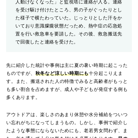
人動けなくなった」と監視塔に連絡が入る。連絡
を受け駆け付けたところ、男の子がぐったりとし
た様子で横たわっていた。じっとりとした汗をか
いており意識朦朧状態だっため、熱中症の応急処
置を行い救急車を要請した。その後、救急搬送先
で回復したと連絡を受けた。
先に紹介した統計や事例は主に夏の暑い時期に起こった
ものですが、
秋冬など涼しい時期にも
十分起こりえま
す。また、搬送された人の特徴でみると高齢者がもっと
も多い割合を占めますが、成人や子どもが発症する例も
多くあります。
アウトドアは、楽しさのあまり休憩や水分補給をついつ
い忘れがちになってしまうもの。しかし、事例で紹介し
たような事態にならないためにも、老若男女問わず、ま