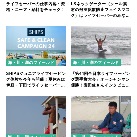
ライフセーバーの仕事内容・資
LSネックゲーター（クール素
格・ニーズ・給料をチェック！
材の飛沫拡散防止フェイスマス
ク）はライフセーバーのみなら
ずアウトドアシーンでも活用
海・川・湖のフィールド
海・川・湖のフィールド
SHIPSジュニアライフセービン
「第44回全日本ライフセービン
グ体験を今年も開催！夏休みは
グ選手権大会」オーシャンマン
伊豆・下田でライフセーバー体
優勝！園田俊さんインタビュ
験
ー！