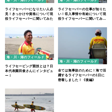
海・川・湖のフィールド
海・川・湖のフィールド
ライフセーバーになりたい人必
ライフセーバーの仕事が知りた
見！きっかけや資格について現
い！収入事情や有給について現
役ライフセーバーに聞いてみた
役ライフセーバーに聞いてみ
た！
海・川・湖のフィールド
海・川・湖のフィールド
ライフセービング競技とは？日
全ては無事故のために！海で活
本代表園田俊さんにインタビュ
躍するライフセーバーの1日に
ー！
密着しました！《後編》