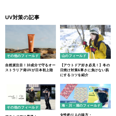
UV対策の記事
その他のフィールド
山のフィールド
自然派注目！10成分で守るオー
【アウトドア好き必見！】冬の
ストラリア発UVが日本初上陸
日焼け対策&寒さに負けない肌
にするコツを紹介
海・川・湖のフィールド
その他のフィールド
女性釣り人の味方・