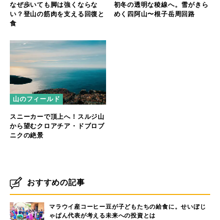
なぜ歩いても脚は強くならな
初冬の透明な稜線へ。雪がきら
い？登山の筋肉を支える回復と
めく四阿山〜根子岳周回路
食
山のフィールド
スニーカーで頂上へ！スルジ山
から望むクロアチア・ドブロブ
ニクの絶景
おすすめの記事
マラウイ産コーヒー豆が子どもたちの給食に。せいぼじ
ゃぱん代表が考える未来への投資とは