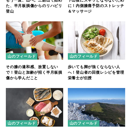
もう一度、山へ。三筋山で始め
下山後にズキッとならないため
た、半月板損傷からのリハビリ
に！内側膝痛予防のストレッチ
登山
＆マッサージ
山のフィールド
山のフィールド
その膝の違和感、放置しない
歩いても脚が強くならない人
で！登山と加齢が招く半月板損
へ！登山者の回復レシピを管理
傷から学んだこと
栄養士が伝授
山のフィールド
山のフィールド