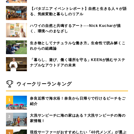
【パタゴニア イベントレポート】自然と生きる人々が語
る、気候変動と暮らしのリアル
ハワイの自然と共鳴するアート──Nick Kucharが描
く、環境へのまなざし
生き物としてナチュラルな働き方。生命性で読み解くこ
れからの組織論
「暮らし、遊び、働く場所を守る」KEENが挑むサステ
ナブルなアウトドアの未来
ウィークリーランキング
奈良近県で海水浴！奈良から日帰りで行けるビーチをご
1
紹介
大洗サンビーチに海の家はある？大洗サンビーチの海の
2
家情報！
現役サーファーがおすすめしたい「40代メンズ」が選ぶ
3