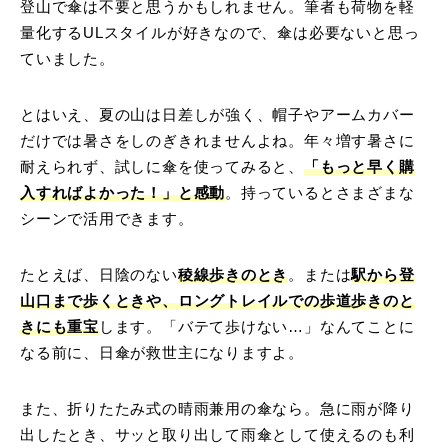
登山で傘は不要と思うかもしれません。筆者も荷物を軽
量化するULスタイルが好きなので、傘は必要ないと思っ
ていました。
とはいえ、夏の山は日差しが強く、帽子やアームカバー
だけでは暑さをしのぎきれませんよね。年々増す暑さに
耐えられず、試しに傘を使ってみると、
「もっと早く購
入すればよかった！」と感動
。持っているとさまざまな
シーンで活用できます。
たとえば、日陰のない
稜線歩きのとき
。または
駅から登
山口まで歩くときや、ロングトレイルでの歩道歩きのと
きにも重宝
します。「バテて歩けない…」なんてことに
なる前に、日傘が救世主になりますよ。
また、折りたたみ式の晴雨兼用の傘なら。急に雨が降り
出したとき、サッと取り出して雨傘として使えるのも利