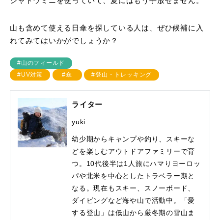
シャドウミニを使っていて、夏にはもう手放せません。
山も含めて使える日傘を探している人は、ぜひ候補に入
れてみてはいかがでしょうか？
#山のフィールド
#UV対策
#傘
#登山・トレッキング
ライター
yuki
幼少期からキャンプや釣り、スキーな
どを楽しむアウトドアファミリーで育
つ。10代後半は1人旅にハマりヨーロッ
パや北米を中心としたトラベラー期と
なる。現在もスキー、スノーボード、
ダイビングなど海や山で活動中。「愛
する登山」は低山から厳冬期の雪山ま