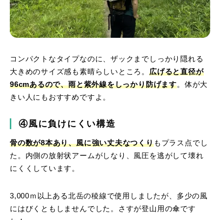
コンパクトなタイプなのに、ザックまでしっかり隠れる
大きめのサイズ感も素晴らしいところ。
広げると直径が
96cmあるので、雨と紫外線をしっかり防げます
。体が大
きい人にもおすすめですよ。
④風に負けにくい構造
骨の数が8本あり、風に強い丈夫なつくり
もプラス点でし
た。内側の放射状アームがしなり、風圧を逃がして壊れ
にくくしています。
3,000ｍ以上ある北岳の稜線で使用しましたが、多少の風
にはびくともしませんでした。さすが登山用の傘です