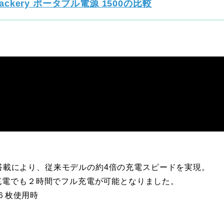
とJackery ポータブル電源 1500の比較
ystem搭載により、従来モデルの約4倍の充電スピードを実現。
充電でも２時間でフル充電が可能となりました。
」を６枚使用時