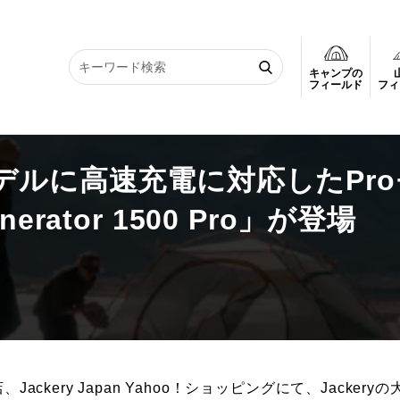
キャンプの
高速充電に対応したProモデル「Jackery Solar Generator 1500 Pr
フィールド
フィ
デルに高速充電に対応したPro
enerator 1500 Pro」が登場
ckery Japan Yahoo！ショッピングにて、Jackeryの