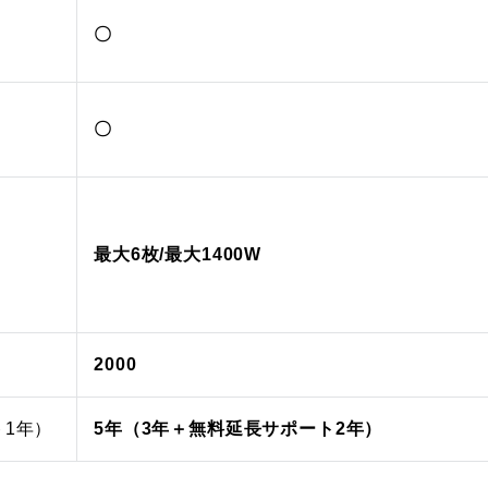
〇
〇
最大6枚/最大1400W
2000
ト1年）
5年（3年＋無料延長サポート2年）