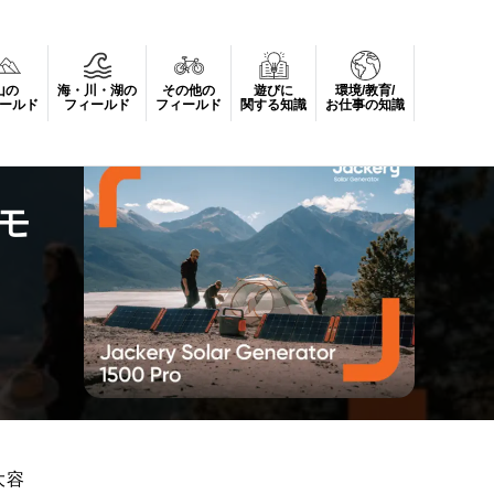
山の
海・川・湖の
その他の
遊びに
環境/教育/
o」が登場
ールド
フィールド
フィールド
関する知識
お仕事の知識
モ
大容