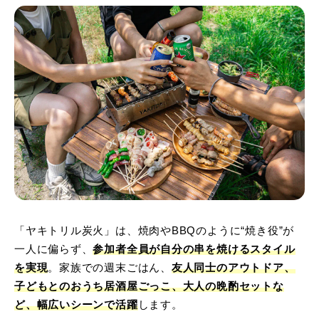
「ヤキトリル炭火」は、焼肉やBBQのように“焼き役”が
一人に偏らず、
参加者全員が自分の串を焼けるスタイル
を実現
。家族での週末ごはん、
友人同士のアウトドア、
子どもとのおうち居酒屋ごっこ、大人の晩酌セットな
ど、幅広いシーンで活躍
します。