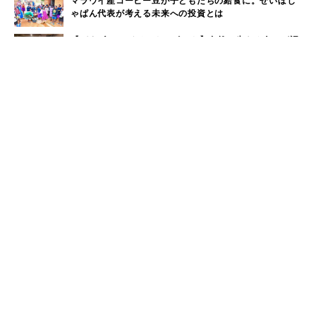
マラウイ産コーヒー豆が子どもたちの給食に。せいぼじ
ゃぱん代表が考える未来への投資とは
【パタゴニア イベントレポート】自然と生きる人々が語
る、気候変動と暮らしのリアル
ハワイの自然と共鳴するアート──Nick Kucharが描
く、環境へのまなざし
生き物としてナチュラルな働き方。生命性で読み解くこ
れからの組織論
「暮らし、遊び、働く場所を守る」KEENが挑むサステ
ナブルなアウトドアの未来
ウィークリーランキング
奈良近県で海水浴！奈良から日帰りで行けるビーチをご
1
紹介
大洗サンビーチに海の家はある？大洗サンビーチの海の
2
家情報！