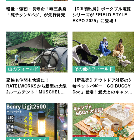
軽量・強靭・長寿命！燕三条発
【DJI初出展】ポータブル電源
「純チタンVペグ」が先行発売
シリーズが『FIELD STYLE
EXPO 2025』に登場！
山のフィールド
その他のフィールド
家族も仲間も快適に！
【新発売】アウトドア対応の3
RATELWORKSから新型の大型
輪ペットバギー「GO.BUGGY
2ルームテント「MUSCHEL」
Dog」登場！愛犬とのキャンプ
誕生
やフェスをもっと快適に