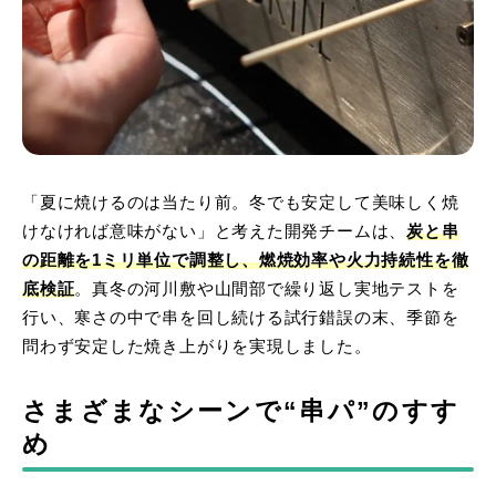
「夏に焼けるのは当たり前。冬でも安定して美味しく焼
けなければ意味がない」と考えた開発チームは、
炭と串
の距離を1ミリ単位で調整し、燃焼効率や火力持続性を徹
底検証
。真冬の河川敷や山間部で繰り返し実地テストを
行い、寒さの中で串を回し続ける試行錯誤の末、季節を
問わず安定した焼き上がりを実現しました。
さまざまなシーンで“串パ”のすす
め