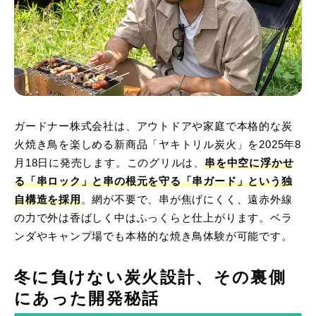
ガードナー株式会社は、アウトドアや家庭で本格的な炭
火焼き鳥を楽しめる新商品「ヤキトリル炭火」を2025年8
月18日に発売します。このグリルは、
串を中空に浮かせ
る「串ロック」と串の根元を守る「串ガード」という独
自構造を採用
。網が不要で、串が焦げにくく、遠赤外線
の力で外は香ばしく中はふっくらと仕上がります。ベラ
ンダやキャンプ場でも本格的な焼き鳥体験が可能です。
冬に負けない炭火設計、その裏側
にあった開発秘話