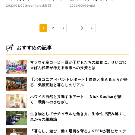
2023/03/09
Greenfield編集部
2023/03/06
yuki
1
2
3
...
»
おすすめの記事
マラウイ産コーヒー豆が子どもたちの給食に。せいぼじ
ゃぱん代表が考える未来への投資とは
【パタゴニア イベントレポート】自然と生きる人々が語
る、気候変動と暮らしのリアル
ハワイの自然と共鳴するアート──Nick Kucharが描
く、環境へのまなざし
生き物としてナチュラルな働き方。生命性で読み解くこ
れからの組織論
「暮らし、遊び、働く場所を守る」KEENが挑むサステ