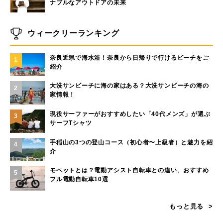
ナブルなアウトドアの未来
ウィークリーランキング
奈良近県で海水浴！奈良から日帰りで行けるビーチをご
1
紹介
大洗サンビーチに海の家はある？大洗サンビーチの海の
2
家情報！
現役サーファーがおすすめしたい「40代メンズ」が選ぶ
3
サーフTシャツ
手稲山の3つの登山コース（初心者〜上級者）と魅力を紹
4
介
モペットとは？電動アシスト自転車との違い、おすすめ
5
フル電動自転車10選
もっと見る