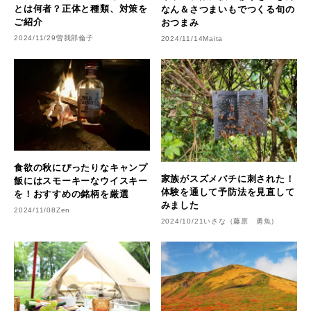
とは何者？正体と種類、対策を
なん＆さつまいもでつくる旬の
ご紹介
おつまみ
2024/11/29
曽我部倫子
2024/11/14
Maita
食欲の秋にぴったりなキャンプ
家族がスズメバチに刺された！
飯にはスモーキーなウイスキー
体験を通して予防法を見直して
を！おすすめの銘柄を厳選
みました
2024/11/08
Zen
2024/10/21
いさな（藤原 勇魚）