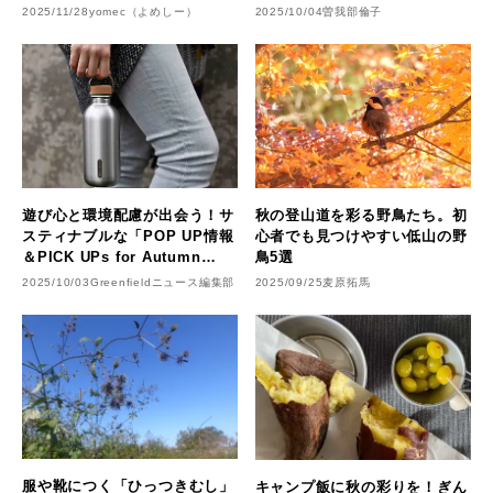
2025/11/28
yomec（よめしー）
2025/10/04
曽我部倫子
遊び心と環境配慮が出会う！サ
秋の登山道を彩る野鳥たち。初
スティナブルな「POP UP情報
心者でも見つけやすい低山の野
＆PICK UPs for Autumn
鳥5選
Season」
2025/10/03
Greenfieldニュース編集部
2025/09/25
麦原拓馬
服や靴につく「ひっつきむし」
キャンプ飯に秋の彩りを！ぎん