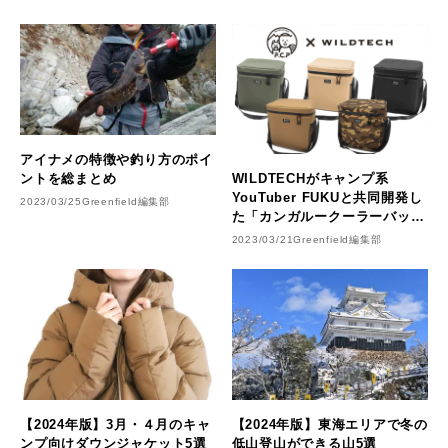
アイナメの特徴や釣り方のポイ
ントを総まとめ
WILDTECHがキャンプ系
YouTuber FUKUと共同開発し
2023/03/25
Greenfield編集部
た「カンガルークーラーバッ
グ」
2023/03/21
Greenfield編集部
【2024年版】3月・４月のキャ
【2024年版】東海エリアで冬の
ンプ向けダウンジャケット5選
低山登山ができる山5選