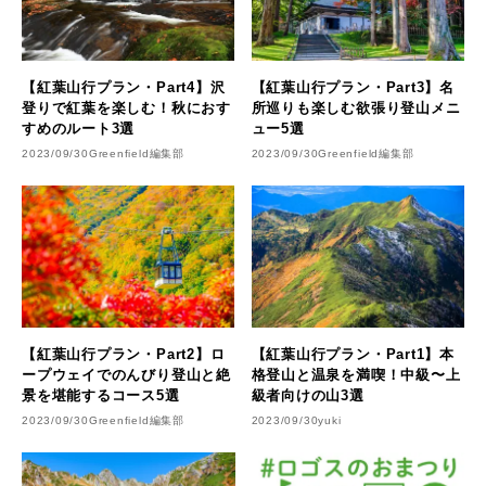
【紅葉山行プラン・Part4】沢
【紅葉山行プラン・Part3】名
登りで紅葉を楽しむ！秋におす
所巡りも楽しむ欲張り登山メニ
すめのルート3選
ュー5選
2023/09/30
Greenfield編集部
2023/09/30
Greenfield編集部
【紅葉山行プラン・Part2】ロ
【紅葉山行プラン・Part1】本
ープウェイでのんびり登山と絶
格登山と温泉を満喫！中級〜上
景を堪能するコース5選
級者向けの山3選
2023/09/30
Greenfield編集部
2023/09/30
yuki