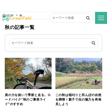
TOP
秋
秋の記事一覧
肩の力を抜いて季節と走る。ロ
この秋は稲刈りと田んぼの自然
ードバイク“秋のご褒美ライ
を満喫！親子で虫の魅力を再発
ド”のすすめ
見しよう