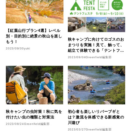
【紅葉山行プラン4選】レベル
別・目的別に絶景の秋山を楽し
秋キャンプに向けてロゴスのお
もう！
まつりを実施！見て、触って、
2023/09/30
yuki
組立て体験できる「テントフェ
スタ」３日間開催決定
2023/09/04
Greenfield編集部
秋キャンプの虫対策！秋に気を
初心者も楽しいリバーブギと
付けたい虫の種類と対策法
は？激流を体感できる新感覚の
川遊び
2023/08/24
Greenfield編集部
2023/03/27
Greenfield編集部