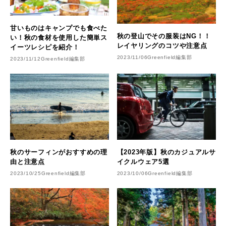
甘いものはキャンプでも食べた
秋の登山でその服装はNG！！
い！秋の食材を使用した簡単ス
レイヤリングのコツや注意点
イーツレシピを紹介！
2023/11/06
Greenfield編集部
2023/11/12
Greenfield編集部
秋のサーフィンがおすすめの理
【2023年版】秋のカジュアルサ
由と注意点
イクルウェア5選
2023/10/25
Greenfield編集部
2023/10/06
Greenfield編集部