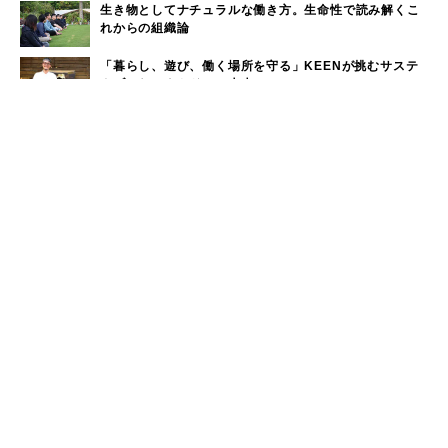
生き物としてナチュラルな働き方。生命性で読み解くこ
れからの組織論
「暮らし、遊び、働く場所を守る」KEENが挑むサステ
ナブルなアウトドアの未来
ウィークリーランキング
奈良近県で海水浴！奈良から日帰りで行けるビーチをご
1
紹介
大洗サンビーチに海の家はある？大洗サンビーチの海の
2
家情報！
現役サーファーがおすすめしたい「40代メンズ」が選ぶ
3
サーフTシャツ
モペットとは？電動アシスト自転車との違い、おすすめ
4
フル電動自転車10選
手稲山の3つの登山コース（初心者〜上級者）と魅力を紹
5
介