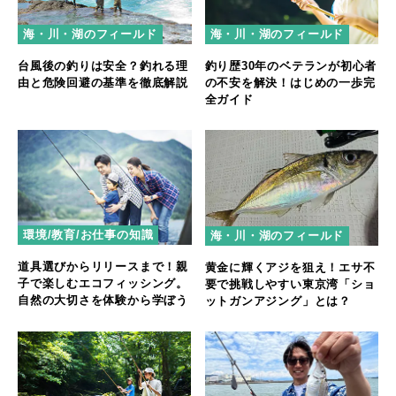
海・川・湖のフィールド
海・川・湖のフィールド
台風後の釣りは安全？釣れる理
釣り歴30年のベテランが初心者
由と危険回避の基準を徹底解説
の不安を解決！はじめの一歩完
全ガイド
環境/教育/お仕事の知識
海・川・湖のフィールド
道具選びからリリースまで！親
黄金に輝くアジを狙え！エサ不
子で楽しむエコフィッシング。
要で挑戦しやすい東京湾「ショ
自然の大切さを体験から学ぼう
ットガンアジング」とは？