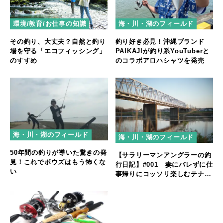
環境/教育/お仕事の知識
海・川・湖のフィールド
その釣り、大丈夫？自然と釣り
釣り好き必見！沖縄ブランド
場を守る「エコフィッシング」
PAIKAJIが釣り系YouTuberと
のすすめ
のコラボアロハシャツを発売
海・川・湖のフィールド
海・川・湖のフィールド
50年間の釣りが導いた驚きの発
【サラリーマンアングラーの釣
見！これでボウズはもう怖くな
行日記】#001 妻にバレずに仕
い
事帰りにコッソリ楽しむテナガ
エビ釣り