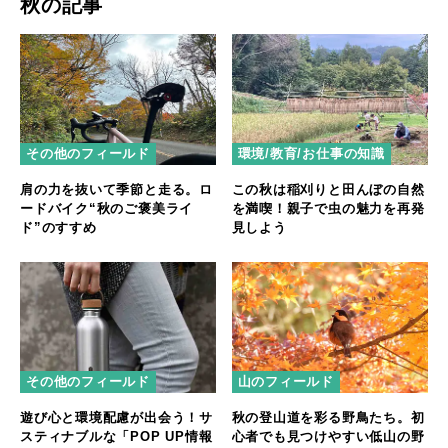
秋の記事
その他のフィールド
環境/教育/お仕事の知識
肩の力を抜いて季節と走る。ロ
この秋は稲刈りと田んぼの自然
ードバイク“秋のご褒美ライ
を満喫！親子で虫の魅力を再発
ド”のすすめ
見しよう
その他のフィールド
山のフィールド
遊び心と環境配慮が出会う！サ
秋の登山道を彩る野鳥たち。初
スティナブルな「POP UP情報
心者でも見つけやすい低山の野