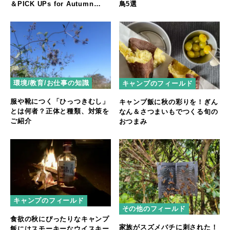
＆PICK UPs for Autumn
鳥5選
Season」
環境/教育/お仕事の知識
キャンプのフィールド
服や靴につく「ひっつきむし」
キャンプ飯に秋の彩りを！ぎん
とは何者？正体と種類、対策を
なん＆さつまいもでつくる旬の
ご紹介
おつまみ
キャンプのフィールド
その他のフィールド
食欲の秋にぴったりなキャンプ
家族がスズメバチに刺された！
飯にはスモーキーなウイスキー