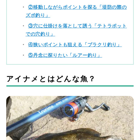
②移動しながらポイントを探る「堤防の際の
ズボ釣り」
③穴に仕掛けを落として誘う「テトラポット
での穴釣り」
④狭いポイントも狙える「ブラクリ釣り」
⑤丹念に探りたい「ルアー釣り」
アイナメとはどんな魚？