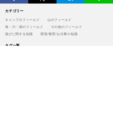
カテゴリー
キャンプのフィールド
山のフィールド
海・川・湖のフィールド
その他のフィールド
遊びに関する知識
環境/教育/お仕事の知識
タグ一覧
ギア
遊び
知識・環境・エリア
ブランド
Greenfieldについて
運営会社
利用規約
プライバシーポリシー
お問い合わせ
ライター
関連サービス
アウトドアショップ「Greenfield.od」
アウトドアフィールド撮影「Location Studio」