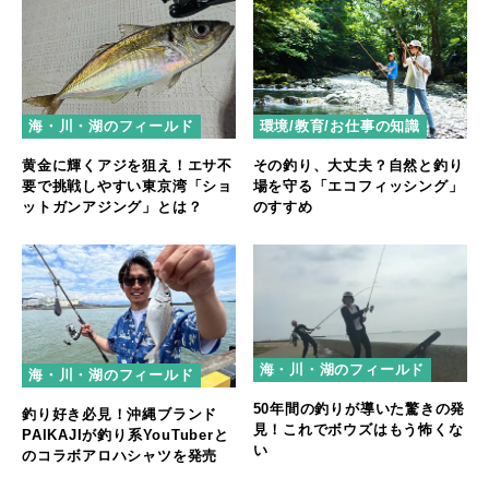
海・川・湖のフィールド
環境/教育/お仕事の知識
黄金に輝くアジを狙え！エサ不
その釣り、大丈夫？自然と釣り
要で挑戦しやすい東京湾「ショ
場を守る「エコフィッシング」
ットガンアジング」とは？
のすすめ
海・川・湖のフィールド
海・川・湖のフィールド
50年間の釣りが導いた驚きの発
釣り好き必見！沖縄ブランド
見！これでボウズはもう怖くな
PAIKAJIが釣り系YouTuberと
い
のコラボアロハシャツを発売