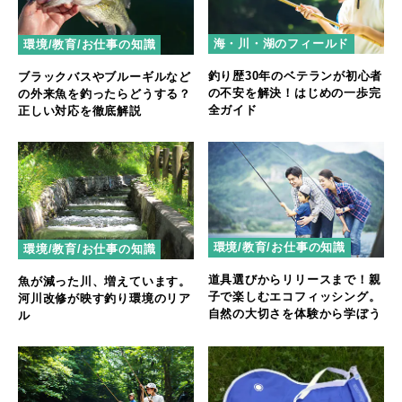
海・川・湖のフィールド
環境/教育/お仕事の知識
釣り歴30年のベテランが初心者
ブラックバスやブルーギルなど
の不安を解決！はじめの一歩完
の外来魚を釣ったらどうする？
全ガイド
正しい対応を徹底解説
環境/教育/お仕事の知識
環境/教育/お仕事の知識
道具選びからリリースまで！親
魚が減った川、増えています。
子で楽しむエコフィッシング。
河川改修が映す釣り環境のリア
自然の大切さを体験から学ぼう
ル