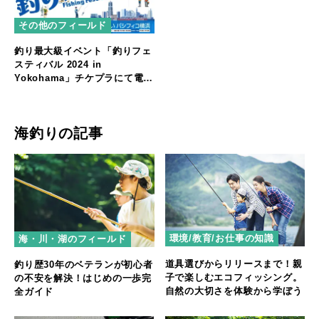
その他のフィールド
釣り最大級イベント「釣りフェ
スティバル 2024 in
Yokohama」チケプラにて電子
チケット販売中
海釣りの記事
環境/教育/お仕事の知識
海・川・湖のフィールド
道具選びからリリースまで！親
釣り歴30年のベテランが初心者
子で楽しむエコフィッシング。
の不安を解決！はじめの一歩完
自然の大切さを体験から学ぼう
全ガイド