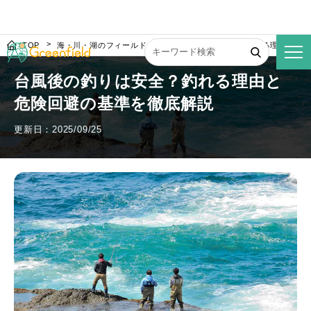
TOP
海・川・湖のフィールド
台風後の釣りは安全？釣れる理由と危
台風後の釣りは安全？釣れる理由と
危険回避の基準を徹底解説
更新日：2025/09/25