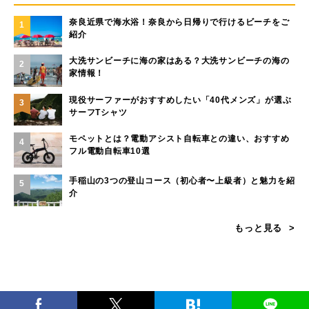
奈良近県で海水浴！奈良から日帰りで行けるビーチをご
1
紹介
大洗サンビーチに海の家はある？大洗サンビーチの海の
2
家情報！
現役サーファーがおすすめしたい「40代メンズ」が選ぶ
3
サーフTシャツ
モペットとは？電動アシスト自転車との違い、おすすめ
4
フル電動自転車10選
手稲山の3つの登山コース（初心者〜上級者）と魅力を紹
5
介
もっと見る