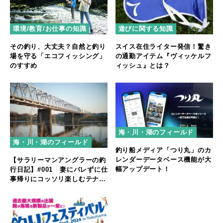
環境/教育/お仕事の知識
遊びに関する知識
その釣り、大丈夫？自然と釣り
スイス在住ライター発信！驚き
場を守る「エコフィッシング」
の通勤アイテム『ヴィッケルフ
のすすめ
ィッシュ』とは？
海・川・湖のフィールド
海・川・湖のフィールド
釣り船メディア「つり丸」のカ
レンダーデータベース機能が大
【サラリーマンアングラーの釣
幅アップデート！
行日記】#001 妻にバレずに仕
事帰りにコッソリ楽しむテナガ
エビ釣り