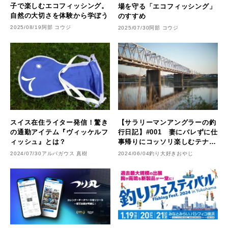
子で楽しむエコフィッシング。
場を守る「エコフィッシング」
自然の大切さを体験から学ぼう
のすすめ
2025/08/19
阿部 コウジ
2025/07/30
阿部 コウジ
スイス在住ライター発信！驚き
【サラリーマンアングラーの釣
の通勤アイテム『ヴィッケルフ
行日記】#001 妻にバレずに仕
ィッシュ』とは？
事帰りにコッソリ楽しむテナガ
エビ釣り
2024/07/30
アルパガウス 真樹
2024/06/04
釣り大好きおやじ