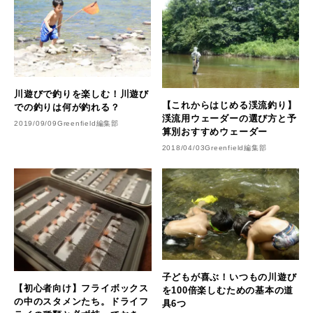
川遊びで釣りを楽しむ！川遊び
【これからはじめる渓流釣り】
での釣りは何が釣れる？
渓流用ウェーダーの選び方と予
2019/09/09
Greenfield編集部
算別おすすめウェーダー
2018/04/03
Greenfield編集部
子どもが喜ぶ！いつもの川遊び
【初心者向け】フライボックス
を100倍楽しむための基本の道
の中のスタメンたち。ドライフ
具6つ