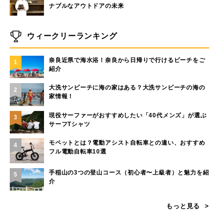
ナブルなアウトドアの未来
ウィークリーランキング
奈良近県で海水浴！奈良から日帰りで行けるビーチをご
1
紹介
大洗サンビーチに海の家はある？大洗サンビーチの海の
2
家情報！
現役サーファーがおすすめしたい「40代メンズ」が選ぶ
3
サーフTシャツ
モペットとは？電動アシスト自転車との違い、おすすめ
4
フル電動自転車10選
手稲山の3つの登山コース（初心者〜上級者）と魅力を紹
5
介
もっと見る