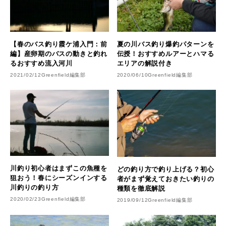
【春のバス釣り霞ケ浦入門：前
夏の川バス釣り爆釣パターンを
編】産卵期のバスの動きと釣れ
伝授！おすすめルアーとハマる
るおすすめ流入河川
エリアの解説付き
2021/02/12
Greenfield編集部
2020/06/10
Greenfield編集部
川釣り初心者はまずこの魚種を
どの釣り方で釣り上げる？初心
狙おう！春にシーズンインする
者がまず覚えておきたい釣りの
川釣りの釣り方
種類を徹底解説
2020/02/23
Greenfield編集部
2019/09/12
Greenfield編集部