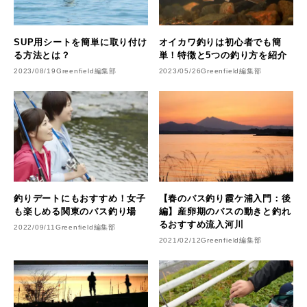
SUP用シートを簡単に取り付け
オイカワ釣りは初心者でも簡
る方法とは？
単！特徴と5つの釣り方を紹介
2023/08/19
Greenfield編集部
2023/05/26
Greenfield編集部
釣りデートにもおすすめ！女子
【春のバス釣り霞ケ浦入門：後
も楽しめる関東のバス釣り場
編】産卵期のバスの動きと釣れ
るおすすめ流入河川
2022/09/11
Greenfield編集部
2021/02/12
Greenfield編集部