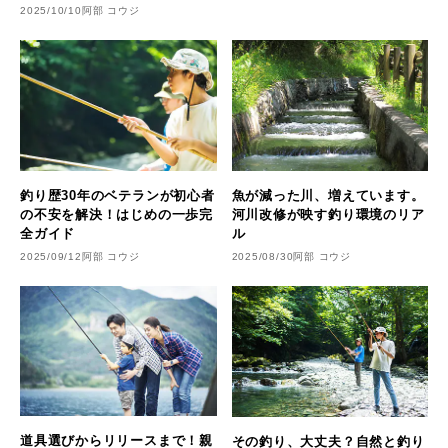
2025/10/10
阿部 コウジ
釣り歴30年のベテランが初心者
魚が減った川、増えています。
の不安を解決！はじめの一歩完
河川改修が映す釣り環境のリア
全ガイド
ル
2025/09/12
阿部 コウジ
2025/08/30
阿部 コウジ
道具選びからリリースまで！親
その釣り、大丈夫？自然と釣り