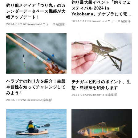
釣り最大級イベント「釣りフェ
釣り船メディア「つり丸」のカ
スティバル 2024 in
レンダーデータベース機能が大
Yokohama」チケプラにて電子
幅アップデート！
チケット販売中
2024/01/13
Greenfieldニュース編集部
2024/04/16
Greenfieldニュース編集部
ヘラブナの釣り方を紹介！生態
テナガエビ釣りのポイント、生
や習性を知ってチャレンジして
態・料理法を紹介します
みよう！
2023/08/26
Greenfield編集部
2023/09/25
Greenfield編集部