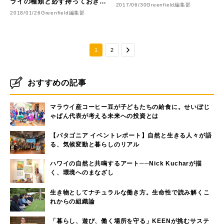
ライの種類と必ず持っておきた
2017/06/30
Greenfield編集部
いパターン
2018/01/26
Greenfield編集部
1
2
おすすめの記事
マラウイ産コーヒー豆が子どもたちの給食に。せいぼじ
ゃぱん代表が考える未来への投資とは
【パタゴニア イベントレポート】自然と生きる人々が語
る、気候変動と暮らしのリアル
ハワイの自然と共鳴するアート──Nick Kucharが描
く、環境へのまなざし
生き物としてナチュラルな働き方。生命性で読み解くこ
れからの組織論
「暮らし、遊び、働く場所を守る」KEENが挑むサステ