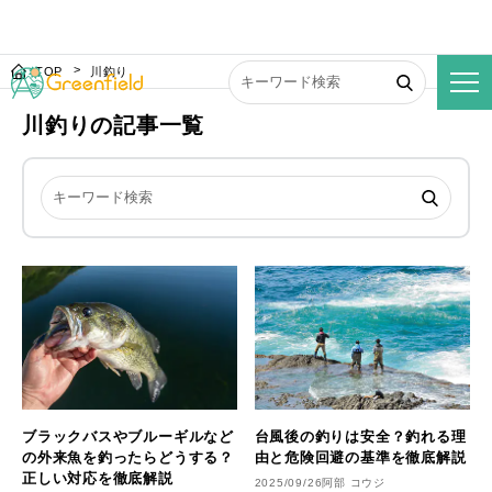
TOP
川釣り
川釣りの記事一覧
台風後の釣りは安全？釣れる理
ブラックバスやブルーギルなど
由と危険回避の基準を徹底解説
の外来魚を釣ったらどうする？
正しい対応を徹底解説
2025/09/26
阿部 コウジ