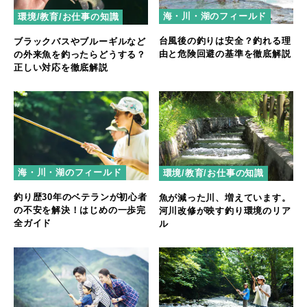
海・川・湖のフィールド
環境/教育/お仕事の知識
台風後の釣りは安全？釣れる理
ブラックバスやブルーギルなど
由と危険回避の基準を徹底解説
の外来魚を釣ったらどうする？
正しい対応を徹底解説
海・川・湖のフィールド
環境/教育/お仕事の知識
釣り歴30年のベテランが初心者
魚が減った川、増えています。
の不安を解決！はじめの一歩完
河川改修が映す釣り環境のリア
全ガイド
ル