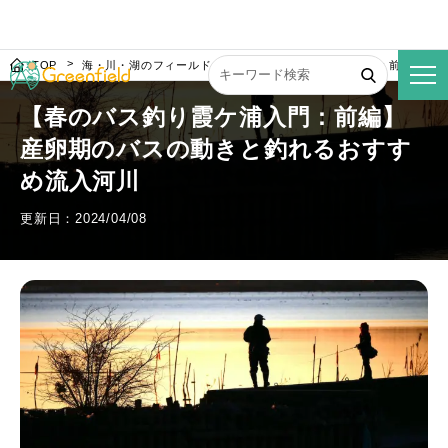
TOP
海・川・湖のフィールド
【春のバス釣り霞ケ浦入門：前編】産
【春のバス釣り霞ケ浦入門：前編】
産卵期のバスの動きと釣れるおすす
め流入河川
更新日：2024/04/08