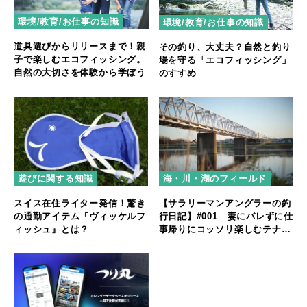
環境/教育/お仕事の知識
環境/教育/お仕事の知識
道具選びからリリースまで！親
その釣り、大丈夫？自然と釣り
子で楽しむエコフィッシング。
場を守る「エコフィッシング」
自然の大切さを体験から学ぼう
のすすめ
遊びに関する知識
海・川・湖のフィールド
スイス在住ライター発信！驚き
【サラリーマンアングラーの釣
の通勤アイテム『ヴィッケルフ
行日記】#001 妻にバレずに仕
ィッシュ』とは？
事帰りにコッソリ楽しむテナガ
エビ釣り