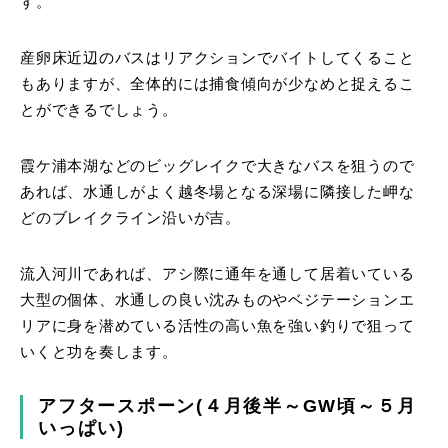
す。
産卵床近辺のバスはリアクションでバイトしてくること
もありますが、全体的には捕食傾向が少なめと捉えるこ
とができるでしょう。
霞ケ浦本湖などのビッグレイクで大きなバスを狙うので
あれば、水通しがよく越冬場となる深場に隣接した岬な
どのブレイクライン沿いが吉。
流入河川であれば、アシ際に通年を通して居着いている
大型の個体、水通しの良い沈みものやベジテーションエ
リアに身を潜めている活性の高い魚を強い釣りで狙って
いくと功を奏します。
アフタースポーン(４月後半～GW頃～５月
いっぱい)