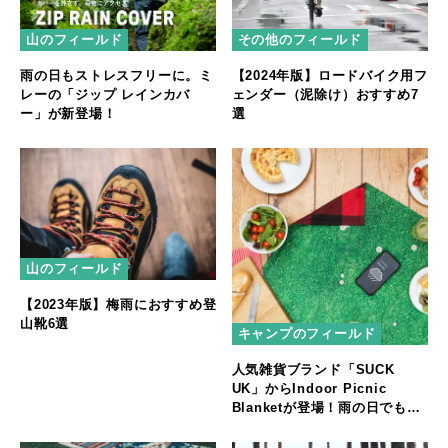
山のフィールド
その他のフィールド
雨の日もストレスフリーに。ミ
【2024年版】ロードバイク用フ
レーの「ジップ レインカバ
ェンダー（泥除け）おすすめ7
ー」が新登場！
選
山のフィールド
【2023年版】梅雨におすすめ登
山靴6選
キャンプのフィールド
人気雑貨ブランド「SUCK
UK」からIndoor Picnic
Blanketが登場！雨の日でも安
心。屋内でアウトドア気分を味
わおう