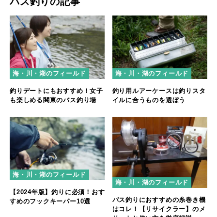
バス釣りの記事
海・川・湖のフィールド
海・川・湖のフィールド
釣りデートにもおすすめ！女子
釣り用ルアーケースは釣りスタ
も楽しめる関東のバス釣り場
イルに合うものを選ぼう
海・川・湖のフィールド
海・川・湖のフィールド
【2024年版】釣りに必須！おす
バス釣りにおすすめの糸巻き機
すめのフックキーパー10選
はコレ！【リサイクラー】のメ