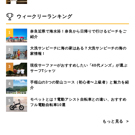
ウィークリーランキング
奈良近県で海水浴！奈良から日帰りで行けるビーチをご
1
紹介
大洗サンビーチに海の家はある？大洗サンビーチの海の
2
家情報！
現役サーファーがおすすめしたい「40代メンズ」が選ぶ
3
サーフTシャツ
手稲山の3つの登山コース（初心者〜上級者）と魅力を紹
4
介
モペットとは？電動アシスト自転車との違い、おすすめ
5
フル電動自転車10選
もっと見る