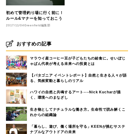
初めて管理釣り場に行く前に！
ルール&マナーを知っておこう
2017/11/04
Greenfield編集部
おすすめの記事
マラウイ産コーヒー豆が子どもたちの給食に。せいぼじ
ゃぱん代表が考える未来への投資とは
【パタゴニア イベントレポート】自然と生きる人々が語
る、気候変動と暮らしのリアル
ハワイの自然と共鳴するアート──Nick Kucharが描
く、環境へのまなざし
生き物としてナチュラルな働き方。生命性で読み解くこ
れからの組織論
「暮らし、遊び、働く場所を守る」KEENが挑むサステ
ナブルなアウトドアの未来