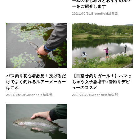
ームの楽しみ方とおすすめルア
ーをご紹介します
2021/05/31
Greenfield編集部
バス釣り初心者必見！投げるだ
【目指せ釣りガール！】ハマっ
けでよく釣れるルアーメーカー
ちゃう女子急増中♪管釣りデビ
はこれ
ューのススメ
2021/05/15
Greenfield編集部
2017/11/04
Greenfield編集部