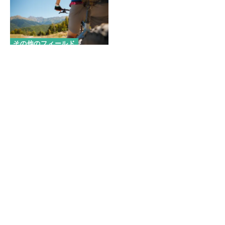
その他のフィールド
最新のトレンド！電動マウンテ
ンバイク「e-bike」でサイクリ
ングをもっと楽しもう！
おすすめの記事
マラウイ産コーヒー豆が子どもたちの給食に。せいぼじ
ゃぱん代表が考える未来への投資とは
【パタゴニア イベントレポート】自然と生きる人々が語
る、気候変動と暮らしのリアル
ハワイの自然と共鳴するアート──Nick Kucharが描
く、環境へのまなざし