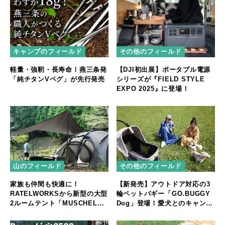
キャンプのフィールド
その他のフィールド
軽量・強靭・長寿命！燕三条発
【DJI初出展】ポータブル電源
「純チタンVペグ」が先行発売
シリーズが『FIELD STYLE
EXPO 2025』に登場！
山のフィールド
その他のフィールド
家族も仲間も快適に！
【新発売】アウトドア対応の3
RATELWORKSから新型の大型
輪ペットバギー「GO.BUGGY
2ルームテント「MUSCHEL」
Dog」登場！愛犬とのキャンプ
誕生
やフェスをもっと快適に