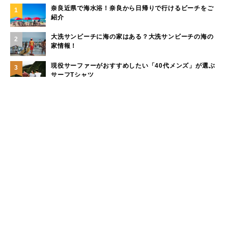
奈良近県で海水浴！奈良から日帰りで行けるビーチをご
1
紹介
大洗サンビーチに海の家はある？大洗サンビーチの海の
2
家情報！
現役サーファーがおすすめしたい「40代メンズ」が選ぶ
3
サーフTシャツ
モペットとは？電動アシスト自転車との違い、おすすめ
4
フル電動自転車10選
手稲山の3つの登山コース（初心者〜上級者）と魅力を紹
5
介
もっと見る