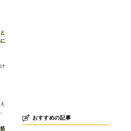
」と
際に
だけ
支え
す。
おすすめの記事
て筋