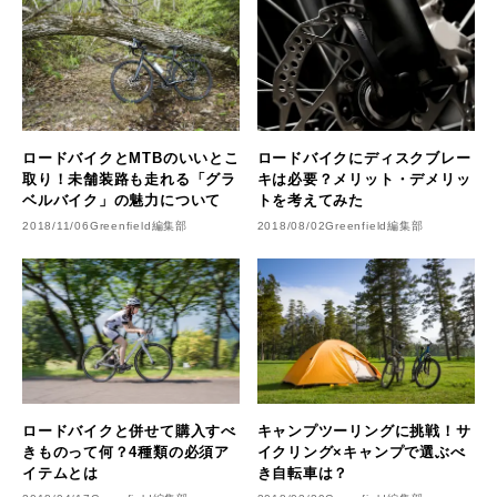
ロードバイクとMTBのいいとこ
ロードバイクにディスクブレー
取り！未舗装路も走れる「グラ
キは必要？メリット・デメリッ
ベルバイク」の魅力について
トを考えてみた
2018/11/06
Greenfield編集部
2018/08/02
Greenfield編集部
ロードバイクと併せて購入すべ
キャンプツーリングに挑戦！サ
きものって何？4種類の必須ア
イクリング×キャンプで選ぶべ
イテムとは
き自転車は？