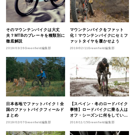
そのマウンテンバイクは大丈
マウンテンバイクをファット
夫？MTBのブレーキを種類別に
化！マウンテンバイクにセミフ
徹底解説
ァットタイヤを履かせよう
2019/03/26
Greenfield編集部
2019/02/11
Greenfield編集部
日本各地でファットバイク！全
【スペイン・冬のロードバイク
国のファットバイクフィールド
事情】ロードバイクに乗る人は
まとめ
オフ・シーズンに何をしてい
る？
2019/02/07
Greenfield編集部
2018/11/15
Greenfield編集部