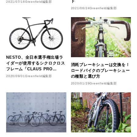
ド
2021/07/16
Greenfield編集部
2021/06/24
Greenfield編集部
NESTO、全日本選手権出場ラ
イダーが使用するシクロクロス
消耗ブレーキシューは交換を！
フレーム「CLAUS PRO
ロードバイクのブレーキシュー
FrameSet」新発売
の種類と選び方
2020/09/01
Greenfield編集部
2020/01/29
Greenfield編集部