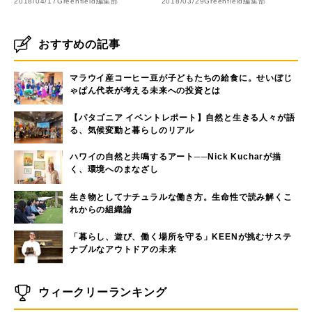
2018/04/17
Greenfield編集部
2018/03/29
Greenfield編集部
おすすめの記事
マラウイ産コーヒー豆が子どもたちの給食に。せいぼじ
ゃぱん代表が考える未来への投資とは
【パタゴニア イベントレポート】自然と生きる人々が語
る、気候変動と暮らしのリアル
ハワイの自然と共鳴するアート──Nick Kucharが描
く、環境へのまなざし
生き物としてナチュラルな働き方。生命性で読み解くこ
れからの組織論
「暮らし、遊び、働く場所を守る」KEENが挑むサステ
ナブルなアウトドアの未来
ウィークリーランキング