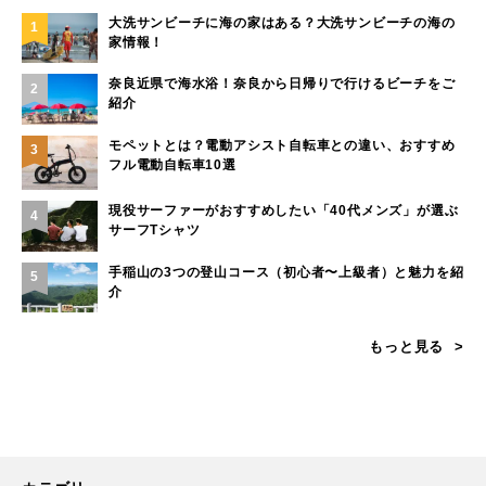
大洗サンビーチに海の家はある？大洗サンビーチの海の
1
家情報！
奈良近県で海水浴！奈良から日帰りで行けるビーチをご
2
紹介
モペットとは？電動アシスト自転車との違い、おすすめ
3
フル電動自転車10選
現役サーファーがおすすめしたい「40代メンズ」が選ぶ
4
サーフTシャツ
手稲山の3つの登山コース（初心者〜上級者）と魅力を紹
5
介
もっと見る