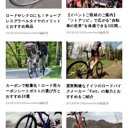
【イベントご取材のご案内】
ロードやシクロにも！チューブ
「ソトアソビ」で広がる“自転
レスグラベルタイヤのメリット
車の世界”を体感できる3日間！
とおすすめ商品
CYCLE MODE international
2019/10/24
Greenfield編集部
2019/10/24
Greenfield編集部
2019 開催
カーボンで軽量化！ロード用カ
質実剛健なドイツのロードバイ
ーボンシートポストの選び方と
クメーカー「Felt」の魅力とお
おすすめ10選
すすめをご紹介
2019/10/23
Greenfield編集部
2019/09/26
Greenfield編集部