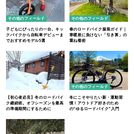
その他のフィールド
その他のフィールド
子どもにぴったりの一台。キッ
春のロードバイク服装ガイド｜
クバイクから自転車デビューま
寒暖差に負けない「引き算」の
でおすすめモデル5選
重ね着術
その他のフィールド
【初心者必見】冬のロードバイ
冬にこそやりたい新・運動習
ク継続術。オフシーズンを最高
慣！アウトドア好きのため
の準備期間にするために
の“ゆるロードバイク”入門