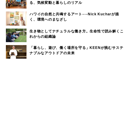
る、気候変動と暮らしのリアル
ハワイの自然と共鳴するアート──Nick Kucharが描
く、環境へのまなざし
生き物としてナチュラルな働き方。生命性で読み解くこ
れからの組織論
「暮らし、遊び、働く場所を守る」KEENが挑むサステ
ナブルなアウトドアの未来
ウィークリーランキング
奈良近県で海水浴！奈良から日帰りで行けるビーチをご
1
紹介
大洗サンビーチに海の家はある？大洗サンビーチの海の
2
家情報！
現役サーファーがおすすめしたい「40代メンズ」が選ぶ
3
サーフTシャツ