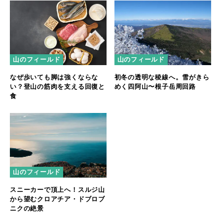
山のフィールド
山のフィールド
なぜ歩いても脚は強くならな
初冬の透明な稜線へ。雪がきら
い？登山の筋肉を支える回復と
めく四阿山〜根子岳周回路
食
山のフィールド
スニーカーで頂上へ！スルジ山
から望むクロアチア・ドブロブ
ニクの絶景