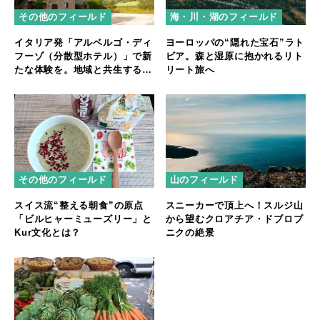
その他のフィールド
海・川・湖のフィールド
イタリア発「アルベルゴ・ディ
ヨーロッパの“隠れた宝石”ラト
フーゾ（分散型ホテル）」で新
ビア。森と湿原に抱かれるリト
たな体験を。地域と共生する宿
リート旅へ
泊スタイル
その他のフィールド
山のフィールド
スイス流“整える朝食”の原点
スニーカーで頂上へ！スルジ山
「ビルヒャーミューズリー」と
から望むクロアチア・ドブロブ
Kur文化とは？
ニクの絶景