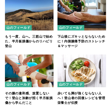
山のフィールド
山のフィールド
もう一度、山へ。三筋山で始め
下山後にズキッとならないため
た、半月板損傷からのリハビリ
に！内側膝痛予防のストレッチ
登山
＆マッサージ
山のフィールド
山のフィールド
その膝の違和感、放置しない
歩いても脚が強くならない人
で！登山と加齢が招く半月板損
へ！登山者の回復レシピを管理
傷から学んだこと
栄養士が伝授