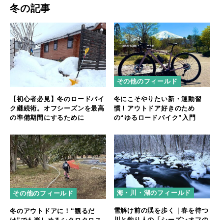
冬の記事
その他のフィールド
【初心者必見】冬のロードバイ
冬にこそやりたい新・運動習
ク継続術。オフシーズンを最高
慣！アウトドア好きのため
の準備期間にするために
の“ゆるロードバイク”入門
海・川・湖のフィールド
その他のフィールド
雪解け前の渓を歩く｜春を待つ
冬のアウトドアに！“観るだ
川と釣り人の「シーズンオフの