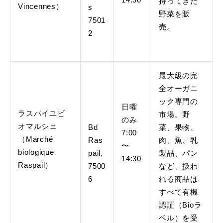
14:30
持ってきた
Vincennes）
s
野菜を販
7501
売。
2
最大級の完
全オーガニ
ック専門の
日曜
ラスパイユビ
市場。野
のみ
オマルシェ
Bd
菜、果物、
7:00
（Marché
Ras
肉、魚、乳
〜
biologique
pail,
製品、パン
14:30
Raspail）
7500
など、扱わ
6
れる商品は
すべて有機
認証（Bioラ
ベル）を受