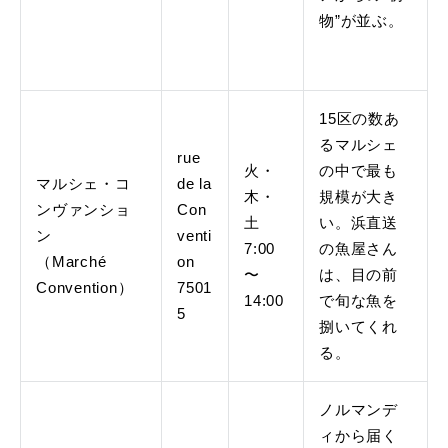
物”が並ぶ。
15区の数あ
るマルシェ
rue
火・
の中で最も
マルシェ・コ
de la
木・
規模が大き
ンヴァンショ
Con
土
い。浜直送
ン
venti
7:00
の魚屋さん
（Marché
on
〜
は、目の前
Convention）
7501
14:00
で旬な魚を
5
捌いてくれ
る。
ノルマンデ
ィから届く