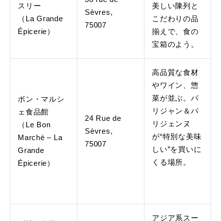
スリー
美しい陳列と
Sèvres,
（La Grande
こだわりの品
75007
Épicerie）
揃えで、食の
宝箱のよう。
高品質な食材
やワイン、惣
菜が並ぶ。パ
ボン・マルシ
リジャン＆パ
ェ食品館
24 Rue de
リジェンヌ
（Le Bon
Sèvres,
が“特別な美味
Marché – La
75007
しい”を買いに
Grande
くる場所。
Épicerie）
アジア系スー