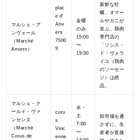
新鮮な牡
plac
蠣、オマー
e d’
金曜
ルやカニが
Anv
マルシェ・ア
のみ
並ぶ。鶏肉
ers
ンヴェール
15:00
専門店の
7500
（Marché
〜
「ソシス・
9
Anvers）
19:30
ド・ヴォラ
イユ（鶏肉
のソーセー
ジ）は絶
品。
マルシェ・ク
水・
ールド・ヴァ
coru
土
卸市場を通
ンセンヌ
s
7:00
さずに、生
（Marché
Vinc
〜
産者が直接
Corus de
enne