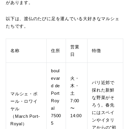
があります。
以下は、渡仏のたびに足を運んでいる大好きなマルシェ
たちです。
営業
名称
住所
特徴
日
boul
evar
火・
パリ近郊で
d de
木・
採れた新鮮
Port
土
マルシェ・ポ
な野菜がそ
Roy
7:00
ール・ロワイ
ろう。春先
al
〜
ヤル
にはスペイ
7500
14:00
（March Port-
ンやイタリ
5
Royal）
アからの“初