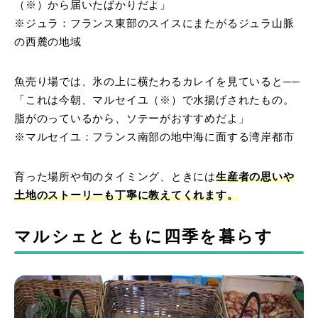
（※）から届いたばかりだよ」
※ジュラ：フランス東部のスイスにまたがるジュラ山脈
の西麓の地域
魚売り場では、氷の上に横たわるカレイを見ていると──
「これは今朝、マルセイユ（※）で水揚げされたもの。
脂がのっているから、ソテーがおすすめだよ」
※マルセイユ：フランス南部の地中海に面する湾岸都市
育った場所や旬のタイミング、ときには
生産者の思いや
土地のストーリーも丁寧に教えてくれます。
マルシェとともに四季を暮らす