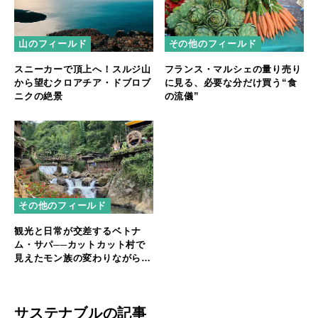
山のフィールド
その他のフィールド
スニーカーで頂上へ！スルジ山
フランス・マルシェの量り売り
から望むクロアチア・ドブロブ
に見る、必要な分だけ買う“食
ニクの絶景
の流儀”
その他のフィールド
観光と日常が交差するベトナ
ム・サパ──カットカット村で
見えたモン族の変わりながら続
く文化
サステナブルの記事