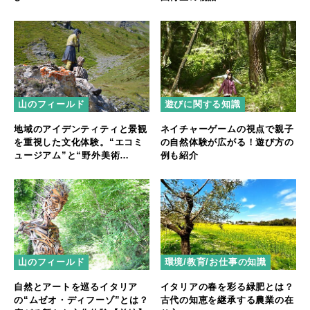
山のフィールド
遊びに関する知識
地域のアイデンティティと景観
ネイチャーゲームの視点で親子
を重視した文化体験。“エコミ
の自然体験が広がる！遊び方の
ュージアム”と“野外美術
例も紹介
館”【後編】
山のフィールド
環境/教育/お仕事の知識
自然とアートを巡るイタリア
イタリアの春を彩る緑肥とは？
の“ムゼオ・ディフーゾ”とは？
古代の知恵を継承する農業の在