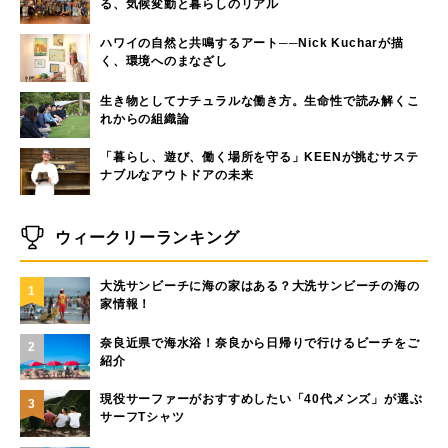
る、気候変動と暮らしのリアル
ハワイの自然と共鳴するアート──Nick Kucharが描
く、環境へのまなざし
生き物としてナチュラルな働き方。生命性で読み解くこ
れからの組織論
「暮らし、遊び、働く場所を守る」KEENが挑むサステ
ナブルなアウトドアの未来
ウィークリーランキング
大洗サンビーチに海の家はある？大洗サンビーチの海の
1
家情報！
奈良近県で海水浴！奈良から日帰りで行けるビーチをご
2
紹介
現役サーファーがおすすめしたい「40代メンズ」が選ぶ
3
サーフTシャツ