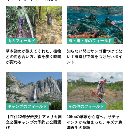
山のフィールド
海・川・湖のフィールド
草木染めが教えてくれた、植物
知らない間にサンゴ傷つけてな
との向き合い方。森を歩く時間
い？海遊びで気をつけたいポイ
が変わる
ント
キャンプのフィールド
その他のフィールド
【在住22年が伝授】アメリカ国
10haの草原から森へ。サチャ
立公園キャンプの予約と公園選
インチから始まった、キズナ農
び
園再生の物語