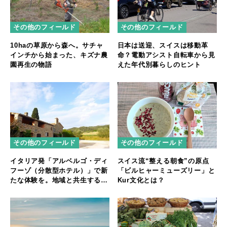
その他のフィールド
その他のフィールド
10haの草原から森へ。サチャ
日本は送迎、スイスは移動革
インチから始まった、キズナ農
命？電動アシスト自転車から見
園再生の物語
えた年代別暮らしのヒント
その他のフィールド
その他のフィールド
イタリア発「アルベルゴ・ディ
スイス流“整える朝食”の原点
フーゾ（分散型ホテル）」で新
「ビルヒャーミューズリー」と
たな体験を。地域と共生する宿
Kur文化とは？
泊スタイル