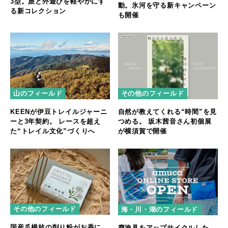
3型。旅と外遊びを軽やかにす
動。氷河を守る新キャンペーン
る新コレクション
も開催
山のフィールド
その他のフィールド
KEENが伊豆トレイルジャーニ
自然が教えてくれる“時間”を見
ーと3年契約。 レースを超え
つめる。 坂木茜音さん初個展
た“トレイル文化”づくりへ
が横須賀で開催
その他のフィールド
海・川・湖のフィールド
国産爪楊枝の削り粉がお香に。
廃漁具をアップサイクルした